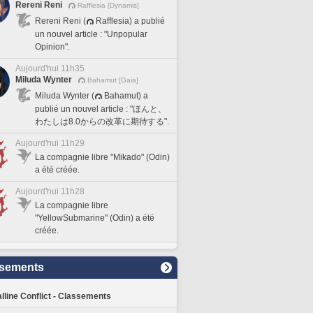
Rereni Reni
Rafflesia [Dynamis]
Rereni Reni (
Rafflesia) a publié
un nouvel article : "Unpopular
Opinion".
Aujourd'hui 11h35
Miluda Wynter
Bahamut [Gaia]
Miluda Wynter (
Bahamut) a
publié un nouvel article : "ほんと、
わたしは8.0からの改革に期待する".
Aujourd'hui 11h29
La compagnie libre "Mikado" (Odin)
a été créée.
Aujourd'hui 11h28
La compagnie libre
"YellowSubmarine" (Odin) a été
créée.
sements
lline Conflict - Classements