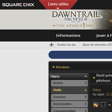
Informations
Jouer à 
Guides du jeu
Base de données d'É
Résultats
Outil pri
Objets
pêcheur
Armes
Outils
Filtres
Nv objet :
21-
Armures
Accessoires
Consommables