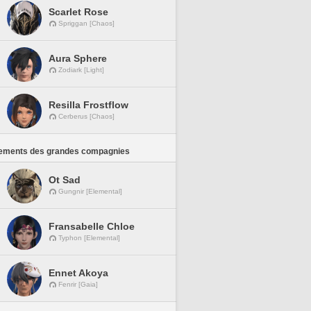
Scarlet Rose
Spriggan [Chaos]
Aura Sphere
Zodiark [Light]
Resilla Frostflow
Cerberus [Chaos]
ements des grandes compagnies
Ot Sad
Gungnir [Elemental]
Fransabelle Chloe
Typhon [Elemental]
Ennet Akoya
Fenrir [Gaia]