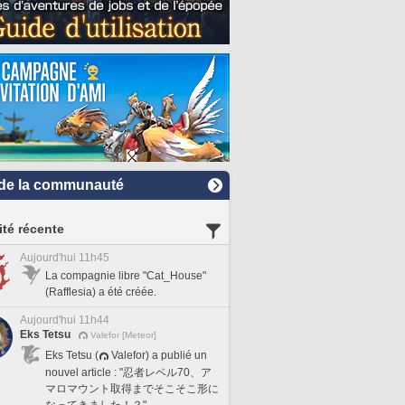
de la communauté
ité récente
Aujourd'hui 11h45
La compagnie libre "Cat_House"
(Rafflesia) a été créée.
Aujourd'hui 11h44
Eks Tetsu
Valefor [Meteor]
Eks Tetsu (
Valefor) a publié un
nouvel article : "忍者レベル70、ア
マロマウント取得までそこそこ形に
なってきました！？".