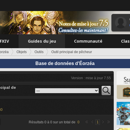
FFXIV
Guides du jeu
Communauté
Cla
orzéa
Objets
Outils
Outil principal de pêcheur
Base de données d'Éorzéa
Version : mise à jour 7.55
ncipal de
30
Résultats
0
à
0
sur un total de
0
1