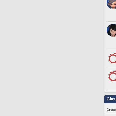
Clas
Crysta