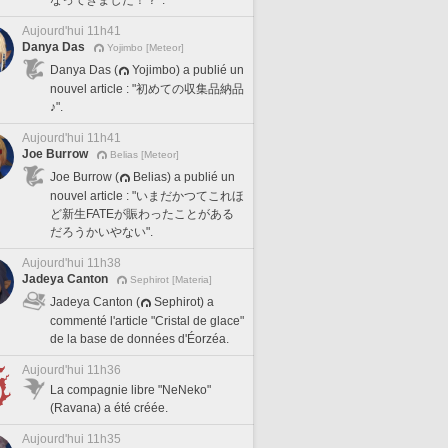
Aujourd'hui 11h41
Danya Das
Yojimbo [Meteor]
Danya Das (
Yojimbo) a publié un
nouvel article : "初めての収集品納品
♪".
Aujourd'hui 11h41
Joe Burrow
Belias [Meteor]
Joe Burrow (
Belias) a publié un
nouvel article : "いまだかつてこれほ
ど新生FATEが賑わったことがある
だろうかいやない".
Aujourd'hui 11h38
Jadeya Canton
Sephirot [Materia]
Jadeya Canton (
Sephirot) a
commenté l'article "Cristal de glace"
de la base de données d'Éorzéa.
Aujourd'hui 11h36
La compagnie libre "NeNeko"
(Ravana) a été créée.
Aujourd'hui 11h35