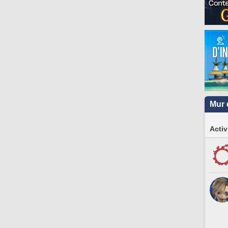
Mur 
Activ