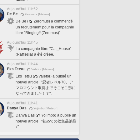
Aujourd'hui 11h52
De Be
Zeromus [Meteor]
De Be (
Zeromus) a commencé
un recrutement pour la compagnie
libre "Ringing!! (Zeromus)".
Aujourd'hui 11h45
La compagnie libre "Cat_House"
(Rafflesia) a été créée.
Aujourd'hui 11h44
Eks Tetsu
Valefor [Meteor]
Eks Tetsu (
Valefor) a publié un
nouvel article : "忍者レベル70、ア
マロマウント取得までそこそこ形に
なってきました！？".
Aujourd'hui 11h41
Danya Das
Yojimbo [Meteor]
Danya Das (
Yojimbo) a publié un
nouvel article : "初めての収集品納品
♪".