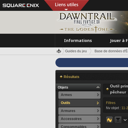
Informations
Jouer à 
Guides du jeu
Base de données d'É
Résultats
Outil pri
Objets
pêcheur
Armes
Outils
Filtres
Nv objet :
11-
Armures
Accessoires
Consommables