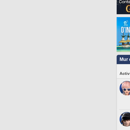
Mur 
Activ