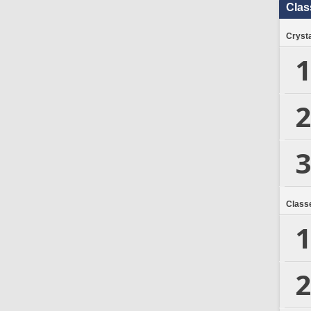
Clas
Crysta
1
2
3
Class
1
2