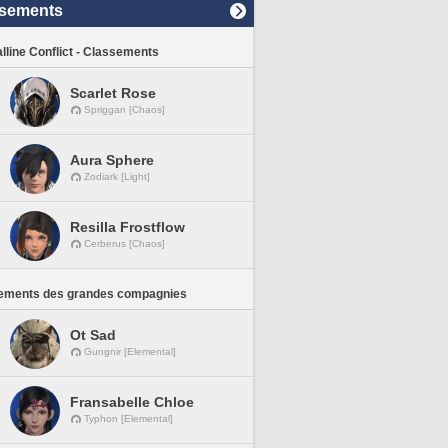
sements
lline Conflict - Classements
Scarlet Rose
Spriggan [Chaos]
Aura Sphere
Zodiark [Light]
Resilla Frostflow
Cerberus [Chaos]
ements des grandes compagnies
Ot Sad
Gungnir [Elemental]
Fransabelle Chloe
Typhon [Elemental]