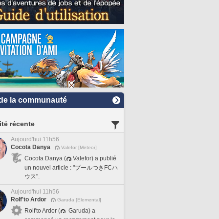
de la communauté
ité récente
Aujourd'hui 11h56
Cocota Danya
Valefor [Meteor]
Cocota Danya (
Valefor) a publié
un nouvel article : "プールつきFCハ
ウス".
Aujourd'hui 11h56
Rolf'to Ardor
Garuda [Elemental]
Rolf'to Ardor (
Garuda) a