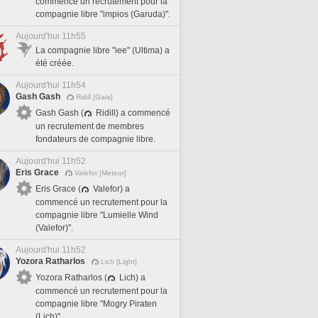
commencé un recrutement pour la
compagnie libre "impios (Garuda)".
Aujourd'hui 11h55
La compagnie libre "iee" (Ultima) a
été créée.
Aujourd'hui 11h54
Gash Gash
Ridill [Gaia]
Gash Gash (
Ridill) a commencé
un recrutement de membres
fondateurs de compagnie libre.
Aujourd'hui 11h52
Eris Grace
Valefor [Meteor]
Eris Grace (
Valefor) a
commencé un recrutement pour la
compagnie libre "Lumielle Wind
(Valefor)".
Aujourd'hui 11h52
Yozora Ratharlos
Lich [Light]
Yozora Ratharlos (
Lich) a
commencé un recrutement pour la
compagnie libre "Mogry Piraten
(Lich)".