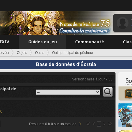
FFXIV
Guides du jeu
Communauté
Cla
orzéa
Objets
Outils
Outil principal de pêcheur
Base de données d'Éorzéa
Version : mise à jour 7.55
ncipal de
20
Résultats
0
à
0
sur un total de
0
1