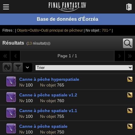
Base de données d'Éorzéa
Filtres : |
Objets>Outils>Outil principal de pêcheur
| Nv objet :
701-*
|
Résultats
(
13
résultat(s))
Page 1 / 1
Canne à pêche hyperspatiale
Nv
100
Nv objet
765
Canne à pêche spatiale v1.2
Nv
100
Nv objet
760
Canne à pêche spatiale v1.1
Nv
100
Nv objet
755
Canne à pêche spatiale
Nv
100
Nv objet
750