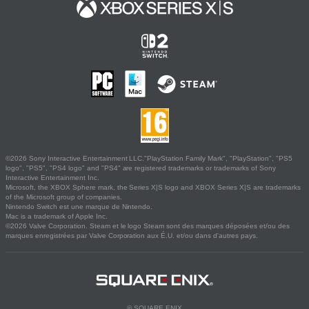
©2026 Sony Interactive Entertainment LLC."PlayStation Family Mark", "PlayStation", "PS5
logo", "PS5", "PS4 logo" and "PS4" are registered trademarks or trademarks of Sony
Interactive Entertainment Inc.
Microsoft, the XBOX Sphere mark, the Series X|S logo and XBOX Series X|S are trademarks
of the Microsoft group of companies.
Nintendo Switch est une marque de Nintendo.
Mac is a trademark of Apple Inc.
©2026 Valve Corporation. Steam et le logo Steam sont des marques déposées et/ou des
marques enregistrées par Valve Corporation aux É.U. et/ou dans d'autres pays.
© SQUARE ENIX