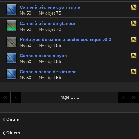
Canne à pêche alcyon supra
Nv
50
Nv objet
75
Canne à pêche de glaneur
Nv
50
Nv objet
70
Prototype de canne à pêche cosmique v0.3
Nv
50
Nv objet
55
Canne à pêche alcyon
Nv
50
Nv objet
55
Canne à pêche de virtuose
Nv
50
Nv objet
55
Page 1 / 1
Outils
Objets