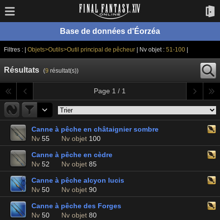
Base de données d'Éorzéa
Filtres : |
Objets>Outils>Outil principal de pêcheur
| Nv objet :
51-100
|
Résultats
(
9
résultat(s))
Page 1 / 1
Canne à pêche en châtaignier sombre
Nv
55
Nv objet
100
Canne à pêche en cèdre
Nv
52
Nv objet
85
Canne à pêche alcyon lucis
Nv
50
Nv objet
90
Canne à pêche des Forges
Nv
50
Nv objet
80