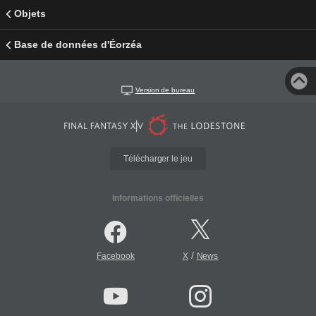
Objets
Base de données d'Éorzéa
Version de bureau
Télécharger le jeu
Informations officielles
/
Facebook
X
News