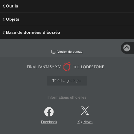
Outils
Objets
Base de données d'Éorzéa
Version de bureau
Télécharger le jeu
Informations officielles
/
Facebook
X
News