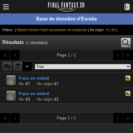
Base de données d'Éorzéa
Filtres : |
Objets>Outils>Outil secondaire de botaniste
| Nv objet :
41-50
|
Résultats
(
2
résultat(s))
Page 1 / 1
Faux en cobalt
Nv
47
Nv objet
47
Faux en mithril
Nv
43
Nv objet
43
Page 1 / 1