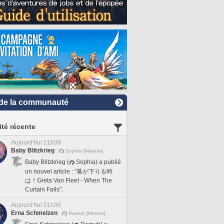
de la communauté
ité récente
Aujourd'hui 21h39
Baby Blitzkrieg
Sophia [Materia]
Baby Blitzkrieg (
Sophia) a publié
un nouvel article : "幕が下りる時
は！Greta Van Fleet - When The
Curtain Falls".
Aujourd'hui 21h36
Erna Schmelzen
Ramuh [Meteor]