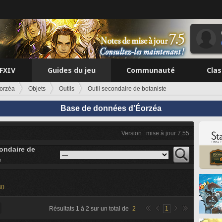
FFXIV
Guides du jeu
Communauté
Cla
orzéa
Objets
Outils
Outil secondaire de botaniste
Base de données d'Éorzéa
Version : mise à jour 7.55
condaire de
e
30
Résultats
1
à
2
sur un total de
2
1