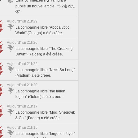
Erna Schmelzen (
Ramuh) a
publié un nouvel article : "5.2進めた
③".
Aujourd'hui 21h29
La compagnie libre "Apocalyptic
World" (Omega) a été créée.
Aujourd'hui 21h26
La compagnie libre "The Croaking
Dawn" (Raiden) a été créée.
Aujourd'hui 21h22
La compagnie libre "Neck So Long"
(Maduin) a été créée.
Aujourd'hui 21h20
La compagnie libre "the fallen
legion" (Golem) a été créée.
Aujourd'hui 21h17
La compagnie libre "Mog, Snegovik
& Co." (Faerie) a été créée.
Aujourd'hui 21h15
La compagnie libre "forgotten foyer"