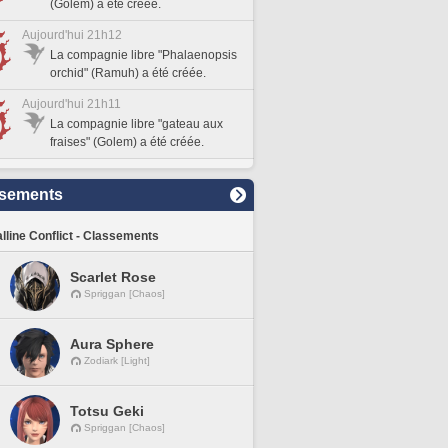
(Golem) a été créée.
Aujourd'hui 21h12
La compagnie libre "Phalaenopsis
orchid" (Ramuh) a été créée.
Aujourd'hui 21h11
La compagnie libre "gateau aux
fraises" (Golem) a été créée.
sements
lline Conflict - Classements
Scarlet Rose
Spriggan [Chaos]
Aura Sphere
Zodiark [Light]
Totsu Geki
Spriggan [Chaos]