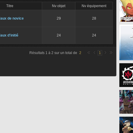
Titre
Nv objet
Nv équipement
Faux de novice
29
28
aux d'initié
24
24
Résultats
1
à
2
sur un total de
2
1