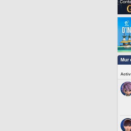
Mur 
Activ