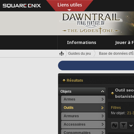
Informations
Jouer à 
Guides du jeu
Base de données d'É
Résultats
Outil se
Objets
botanist
Armes
Outils
Filtres
Nv objet :
21-
Armures
Accessoires
Consommables