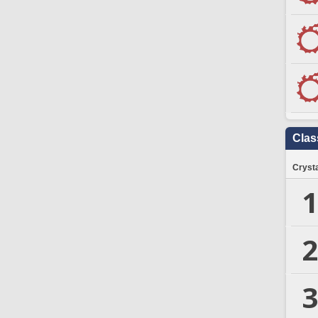
Clas
Crysta
1
2
3