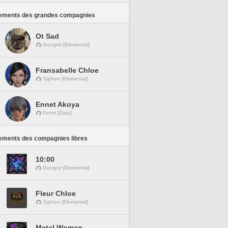
ements des grandes compagnies
Ot Sad
Gungnir [Elemental]
Fransabelle Chloe
Typhon [Elemental]
Ennet Akoya
Fenrir [Gaia]
ements des compagnies libres
10:00
Gungnir [Elemental]
Fleur Chloe
Typhon [Elemental]
Metal Woman