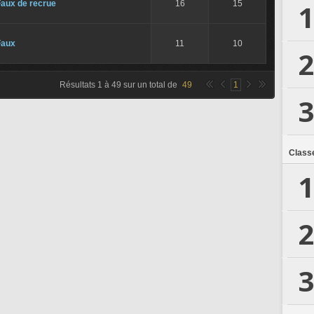
1
Faux de recrue
16
15
Faux
11
10
2
Résultats
1
à
49
sur un total de
49
1
3
Class
1
2
3