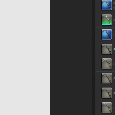
F
t
F
F
F
F
F
F