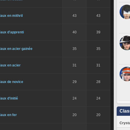
aux en mithril
43
43
aux d'apprenti
40
39
aux en acier gainée
35
35
aux en acier
31
31
Faux de novice
29
28
aux d'initié
24
24
Clas
aux en fer
20
20
Crysta