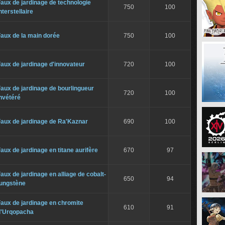
aux de jardinage de technologie
750
100
nterstellaire
aux de la main dorée
750
100
aux de jardinage d'innovateur
720
100
aux de jardinage de bourlingueur
720
100
nvétéré
Faux de jardinage de Ra'Kaznar
690
100
aux de jardinage en titane aurifère
670
97
aux de jardinage en alliage de cobalt-
650
94
tungstène
aux de jardinage en chromite
610
91
d'Urqopacha