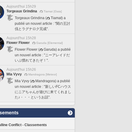
Aujourd'hui 15h29
Torgeaux Grindina
Tiamat [Gaia]
Torgeaux Grindina (
Tiamat) a
publié un nouvel article : "闇の王討
伐とラグナロク完成".
Aujourd'hui 15h28
Flower Flower
Garuda [Elemental]
Flower Flower (
Garuda) a publié
un nouvel article : "ニーアレイドだ
いぶ慣れてきたぞ！".
Aujourd'hui 15h26
Mia Vyvy
Mandragora [Meteor]
Mia Vyvy (
Mandragora) a publié
un nouvel article : "新しいFCハウス
にニアちゃんが遊びに来てくれまし
た♪・・・というお話".
sements
lline Conflict - Classements