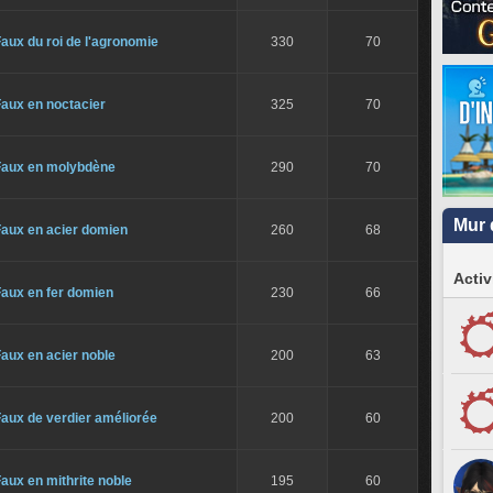
aux du roi de l'agronomie
330
70
aux en noctacier
325
70
Faux en molybdène
290
70
Mur 
Faux en acier domien
260
68
Activ
Faux en fer domien
230
66
aux en acier noble
200
63
aux de verdier améliorée
200
60
aux en mithrite noble
195
60