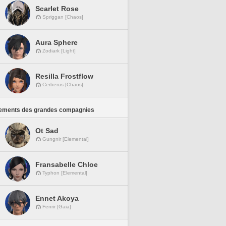
Scarlet Rose
Spriggan [Chaos]
Aura Sphere
Zodiark [Light]
Resilla Frostflow
Cerberus [Chaos]
ements des grandes compagnies
Ot Sad
Gungnir [Elemental]
Fransabelle Chloe
Typhon [Elemental]
Ennet Akoya
Fenrir [Gaia]