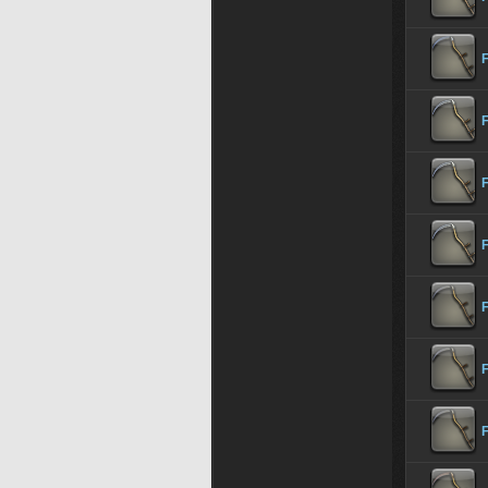
F
F
F
F
F
F