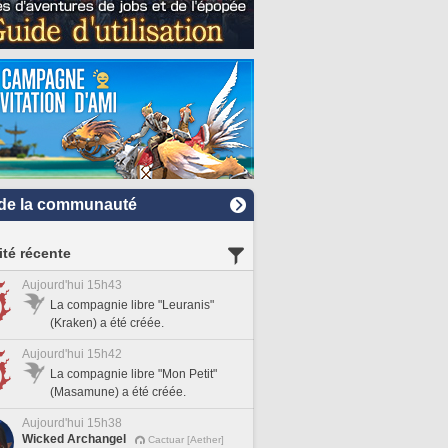
de la communauté
ité récente
Aujourd'hui 15h43
La compagnie libre "Leuranis"
(Kraken) a été créée.
Aujourd'hui 15h42
La compagnie libre "Mon Petit"
(Masamune) a été créée.
Aujourd'hui 15h38
Wicked Archangel
Cactuar [Aether]