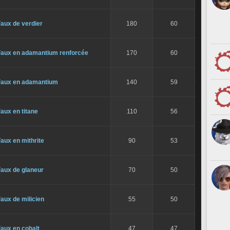
aux de verdier
180
60
Faux en adamantium renforcée
170
60
Faux en adamantium
140
59
aux en titane
110
56
aux en mithrite
90
53
Faux de glaneur
70
50
aux de milicien
55
50
aux en cobalt
47
47