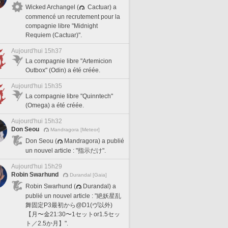
Wicked Archangel (
Cactuar) a
commencé un recrutement pour la
compagnie libre "Midnight
Requiem (Cactuar)".
Aujourd'hui 15h37
La compagnie libre "Artemicion
Outbox" (Odin) a été créée.
Aujourd'hui 15h35
La compagnie libre "Quinntech"
(Omega) a été créée.
Aujourd'hui 15h32
Don Seou
Mandragora [Meteor]
Don Seou (
Mandragora) a publié
un nouvel article : "指示だけ".
Aujourd'hui 15h29
Robin Swarhund
Durandal [Gaia]
Robin Swarhund (
Durandal) a
publié un nouvel article : "絶妖星乱
舞固定P3最初から@D1(ヴ以外)
【月〜金21:30〜1セットor1.5セッ
ト／2.5か月】".