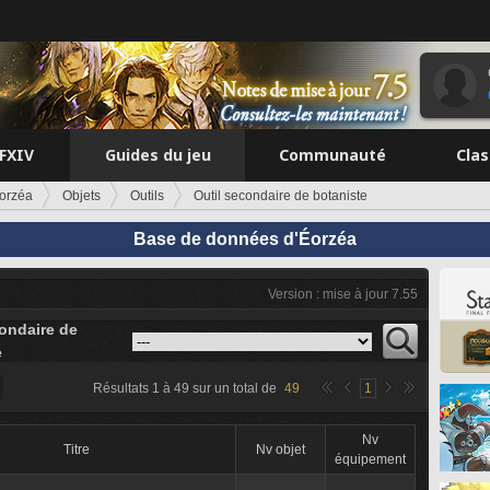
FFXIV
Guides du jeu
Communauté
Cla
orzéa
Objets
Outils
Outil secondaire de botaniste
Base de données d'Éorzéa
Version : mise à jour 7.55
condaire de
e
Résultats
1
à
49
sur un total de
49
1
Nv
Titre
Nv objet
équipement