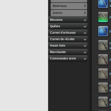
F
i
Matériaux
Autres
F
Missions
Quêtes
F
Carnet d'artisanat
Carnet de récolte
F
Hauts faits
i
Marchands
Commandes texte
F
F
F