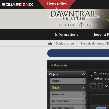
Informations
Jouer à 
Guides du jeu
Base de données d'É
Résultats
Outil se
Objets
botanist
Armes
Outils
Armures
Accessoires
Consommables