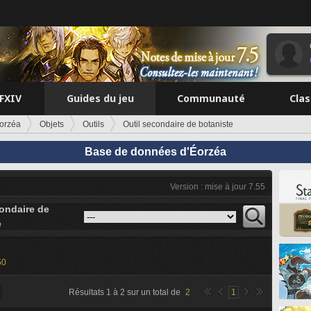
FFXIV
Guides du jeu
Communauté
Cla
orzéa
Objets
Outils
Outil secondaire de botaniste
Base de données d'Éorzéa
Version : mise à jour 7.55
condaire de
e
50
Résultats
1
à
2
sur un total de
2
1