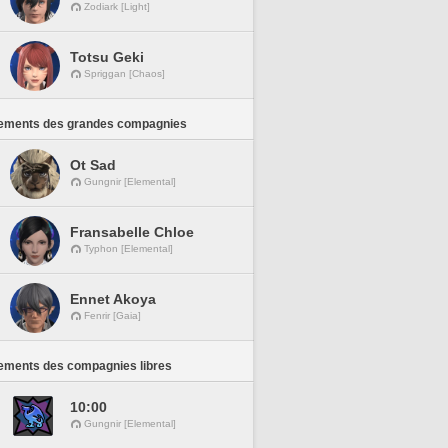
Zodiark [Light]
Totsu Geki
Spriggan [Chaos]
ements des grandes compagnies
Ot Sad
Gungnir [Elemental]
Fransabelle Chloe
Typhon [Elemental]
Ennet Akoya
Fenrir [Gaia]
ements des compagnies libres
10:00
Gungnir [Elemental]