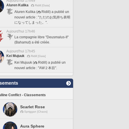
Aujourd'hui 17h49
Aluren Kulika
Ridill [Gaia]
Aluren Kulika (
Ridill) a publié un
nouvel article : "ただのお気持ち表明
になってしまった。".
Aujourd'hui 17h46
La compagnie libre "Deusmalus-II"
(Bahamut) a été créée.
Aujourd'hui 17h45
Kei Mujuuk
Ridill [Gaia]
Kei Mujuuk (
Ridill) a publié un
nouvel article : "AW２本目".
sements
lline Conflict - Classements
Scarlet Rose
Spriggan [Chaos]
Aura Sphere