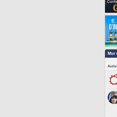
Mur 
Activ