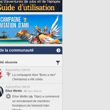
de la communauté
ité récente
Aujourd'hui 18h19
La compagnie libre "Bons a rien"
(Twintania) a été créée.
Aujourd'hui 18h19
Elise Wettin
Titan [Mana]
Elise Wettin (
Titan) a commencé
un recrutement de membres
fondateurs de linkshell inter-
Monde.