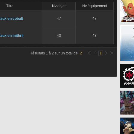
Titre
Nv objet
Nv équipement
aux en cobalt
47
47
aux en mithril
43
43
Résultats
1
à
2
sur un total de
2
1