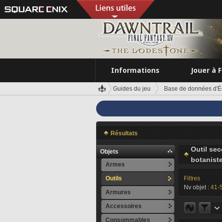
Informations
Jouer à 
Guides du jeu
Base de données d'É
Résultats
Outil se
Objets
botanist
Armes
Outils
Filtres
Nv objet :
41-
Armures
Accessoires
Consommables