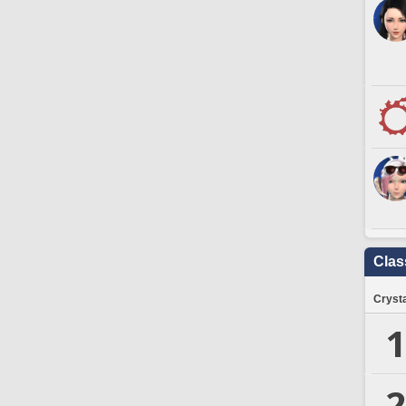
Clas
Crysta
1
2