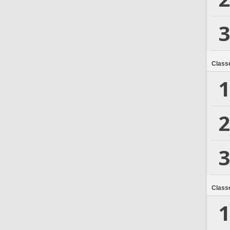
3
Class
1
2
3
Class
1