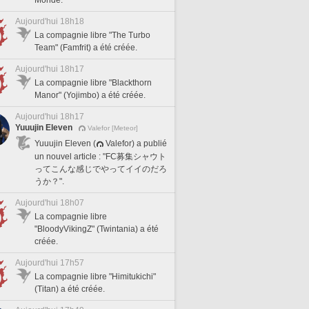
Aujourd'hui 18h18
La compagnie libre "The Turbo
Team" (Famfrit) a été créée.
Aujourd'hui 18h17
La compagnie libre "Blackthorn
Manor" (Yojimbo) a été créée.
Aujourd'hui 18h17
Yuuujin Eleven
Valefor [Meteor]
Yuuujin Eleven (
Valefor) a publié
un nouvel article : "FC募集シャウト
ってこんな感じでやってイイのだろ
うか？".
Aujourd'hui 18h07
La compagnie libre
"BloodyVikingZ" (Twintania) a été
créée.
Aujourd'hui 17h57
La compagnie libre "Himitukichi"
(Titan) a été créée.