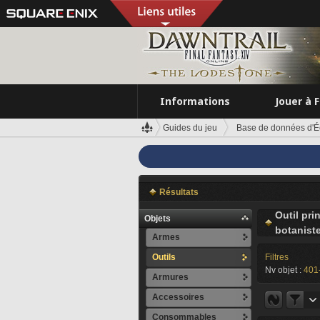
Informations
Jouer à 
Guides du jeu
Base de données d'É
Résultats
Outil pri
Objets
botanist
Armes
Outils
Filtres
Nv objet :
401
Armures
Accessoires
Consommables