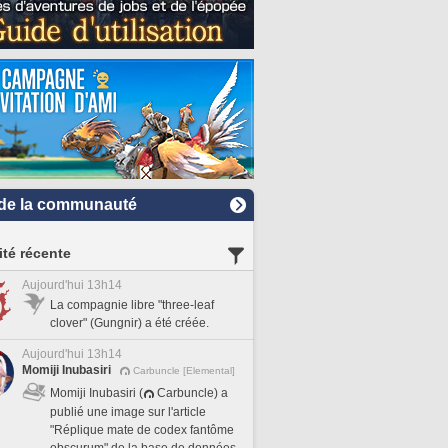
de la communauté
ité récente
Aujourd'hui 13h14
La compagnie libre "three-leaf
clover" (Gungnir) a été créée.
Aujourd'hui 13h14
Momiji Inubasiri
Carbuncle [Elemental]
Momiji Inubasiri (
Carbuncle) a
publié une image sur l'article
"Réplique mate de codex fantôme
obscurum" de la base de données