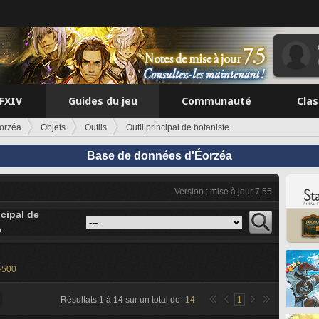
FFXIV
Guides du jeu
Communauté
Cla
orzéa
Objets
Outils
Outil principal de botaniste
Base de données d'Éorzéa
Version : mise à jour 7.55
ncipal de
e
-500
Résultats
1
à
14
sur un total de
14
1