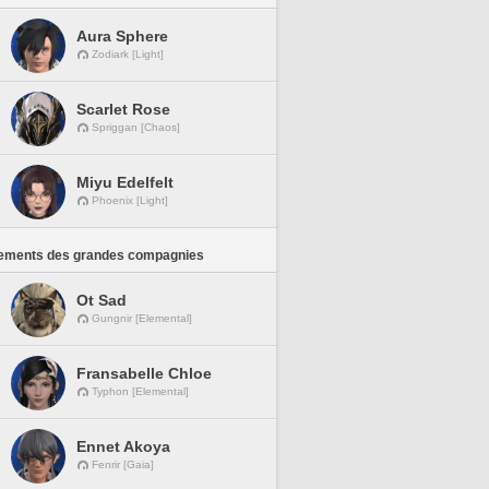
Aura Sphere
Zodiark [Light]
Scarlet Rose
Spriggan [Chaos]
Miyu Edelfelt
Phoenix [Light]
ements des grandes compagnies
Ot Sad
Gungnir [Elemental]
Fransabelle Chloe
Typhon [Elemental]
Ennet Akoya
Fenrir [Gaia]