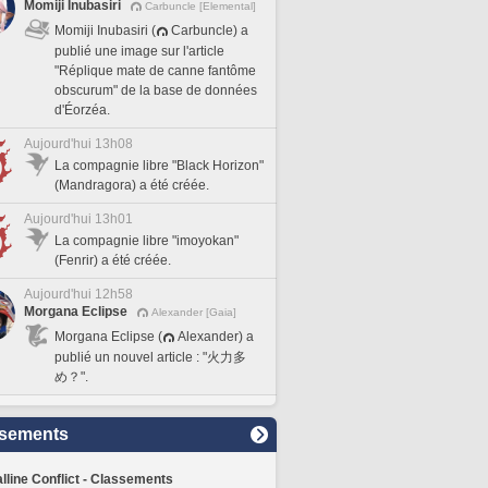
Momiji Inubasiri
Carbuncle [Elemental]
Momiji Inubasiri (
Carbuncle) a
publié une image sur l'article
"Réplique mate de canne fantôme
obscurum" de la base de données
d'Éorzéa.
Aujourd'hui 13h08
La compagnie libre "Black Horizon"
(Mandragora) a été créée.
Aujourd'hui 13h01
La compagnie libre "imoyokan"
(Fenrir) a été créée.
Aujourd'hui 12h58
Morgana Eclipse
Alexander [Gaia]
Morgana Eclipse (
Alexander) a
publié un nouvel article : "火力多
め？".
sements
lline Conflict - Classements