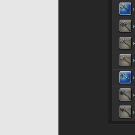
H
H
H
H
H
H