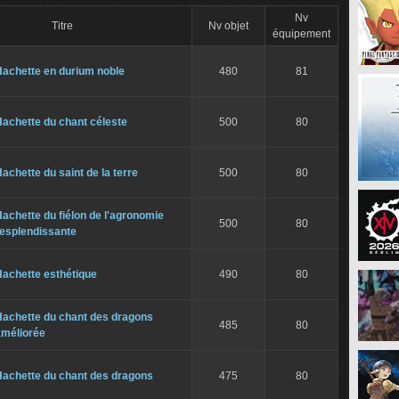
Nv
Titre
Nv objet
équipement
Hachette en durium noble
480
81
achette du chant céleste
500
80
achette du saint de la terre
500
80
achette du fiélon de l'agronomie
500
80
resplendissante
Hachette esthétique
490
80
Hachette du chant des dragons
485
80
améliorée
Hachette du chant des dragons
475
80