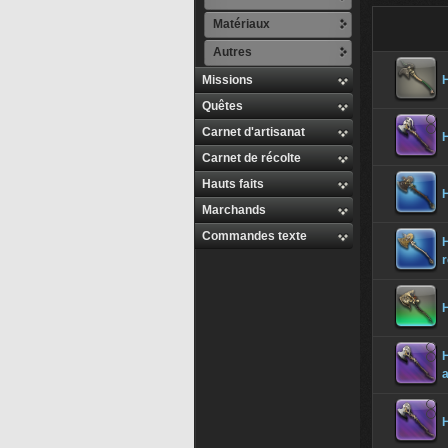
Matériaux
Autres
Missions
Quêtes
Carnet d'artisanat
H
Carnet de récolte
Hauts faits
H
Marchands
Commandes texte
H