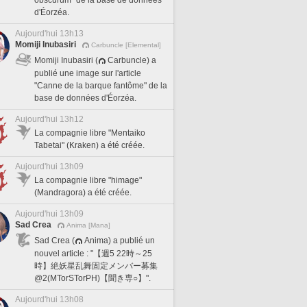
d'Éorzéa.
Aujourd'hui 13h13
Momiji Inubasiri
Carbuncle [Elemental]
Momiji Inubasiri (
Carbuncle) a
publié une image sur l'article
"Canne de la barque fantôme" de la
base de données d'Éorzéa.
Aujourd'hui 13h12
La compagnie libre "Mentaiko
Tabetai" (Kraken) a été créée.
Aujourd'hui 13h09
La compagnie libre "himage"
(Mandragora) a été créée.
Aujourd'hui 13h09
Sad Crea
Anima [Mana]
Sad Crea (
Anima) a publié un
nouvel article : "【週5 22時～25
時】絶妖星乱舞固定メンバー募集
@2(MTorSTorPH)【聞き専○】".
Aujourd'hui 13h08