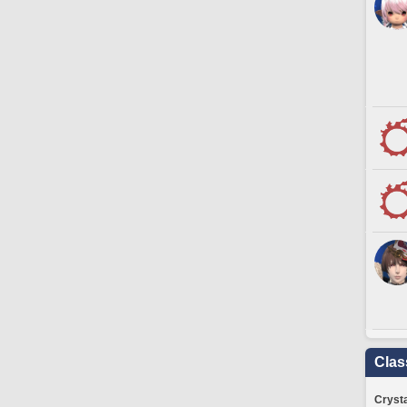
Clas
Crysta