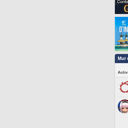
Mur 
Activ