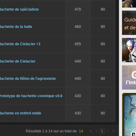
achette de spécialiste
470
80
achette de la halle
460
80
achette de Cielacier +1
455
80
achette de Cielacier
440
80
achette du fiélon de l'agronomie
440
80
Prototype de hachette cosmique v0.6
430
80
achette en mithril noble
430
80
Résultats
1
à
14
sur un total de
14
1