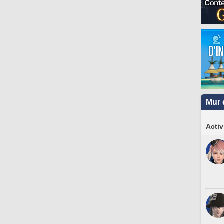
Mur 
Activ