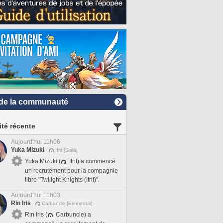
de la communauté
ité récente
Aujourd'hui 11h06
Yuka Mizuki
Ifrit [Gaia]
Yuka Mizuki (
Ifrit) a commencé
un recrutement pour la compagnie
libre "Twilight Knights (Ifrit)".
Aujourd'hui 11h03
Rin Iris
Carbuncle [Elemental]
Rin Iris (
Carbuncle) a