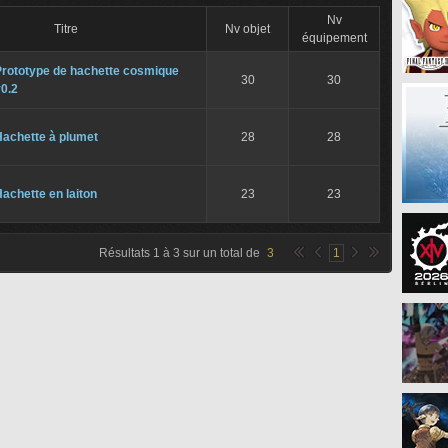
Nv
Titre
Nv objet
équipement
Prototype de hachette cosmique
30
30
0.2
Hachette à plumet
28
28
achette en laiton
23
23
Résultats
1
à
3
sur un total de
3
1