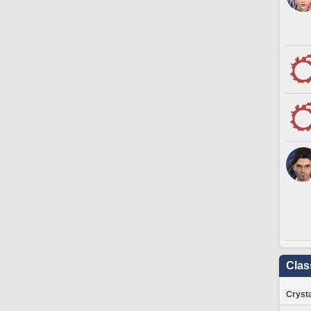
Clas
Crysta