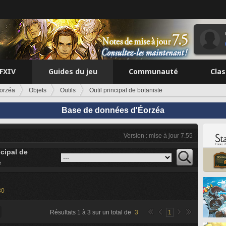
FFXIV
Guides du jeu
Communauté
Cla
orzéa
Objets
Outils
Outil principal de botaniste
Base de données d'Éorzéa
Version : mise à jour 7.55
ncipal de
e
30
Résultats
1
à
3
sur un total de
3
1