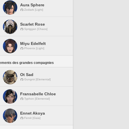
Aura Sphere
Zodiark [Light]
Scarlet Rose
Spriggan [Chaos]
Miyu Edelfelt
Phoenix [Light]
ements des grandes compagnies
Ot Sad
Gungnir [Elemental]
Fransabelle Chloe
Typhon [Elemental]
Ennet Akoya
Fenrir [Gaia]