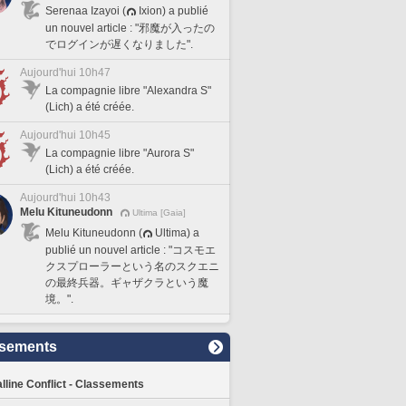
Serenaa Izayoi (
Ixion) a publié
un nouvel article : "邪魔が入ったの
でログインが遅くなりました".
Aujourd'hui 10h47
La compagnie libre "Alexandra S"
(Lich) a été créée.
Aujourd'hui 10h45
La compagnie libre "Aurora S"
(Lich) a été créée.
Aujourd'hui 10h43
Melu Kituneudonn
Ultima [Gaia]
Melu Kituneudonn (
Ultima) a
publié un nouvel article : "コスモエ
クスプローラーという名のスクエニ
の最終兵器。ギャザクラという魔
境。".
sements
lline Conflict - Classements