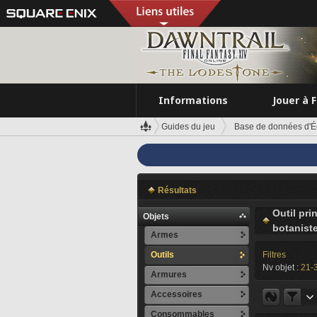
Informations
Jouer à 
Guides du jeu
Base de données d'É
Résultats
Outil pri
Objets
botanist
Armes
Outils
Filtres
Nv objet :
21-
Armures
Accessoires
Consommables