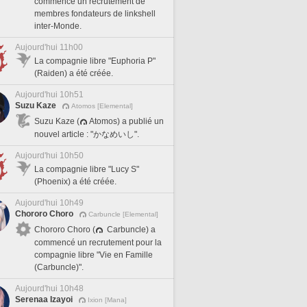
commencé un recrutement de
membres fondateurs de linkshell
inter-Monde.
Aujourd'hui 11h00
La compagnie libre "Euphoria P"
(Raiden) a été créée.
Aujourd'hui 10h51
Suzu Kaze
Atomos [Elemental]
Suzu Kaze (
Atomos) a publié un
nouvel article : "かなめいし".
Aujourd'hui 10h50
La compagnie libre "Lucy S"
(Phoenix) a été créée.
Aujourd'hui 10h49
Chororo Choro
Carbuncle [Elemental]
Chororo Choro (
Carbuncle) a
commencé un recrutement pour la
compagnie libre "Vie en Famille
(Carbuncle)".
Aujourd'hui 10h48
Serenaa Izayoi
Ixion [Mana]