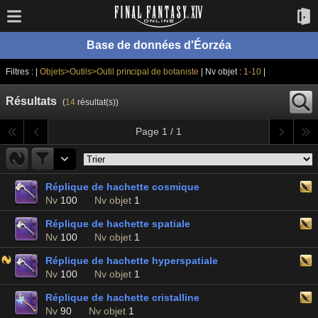
Base de données d'Éorzéa
Filtres : |
Objets>Outils>Outil principal de botaniste
| Nv objet :
1-10
|
Résultats
(
14
résultat(s))
Page 1 / 1
Réplique de hachette cosmique
Nv
100
Nv objet
1
Réplique de hachette spatiale
Nv
100
Nv objet
1
Réplique de hachette hyperspatiale
Nv
100
Nv objet
1
Réplique de hachette cristalline
Nv
90
Nv objet
1