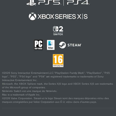
©2026 Sony Interactive Entertainment LLC."PlayStation Family Mark", "PlayStation", "PS5
logo", "PS5", "PS4 logo" and "PS4" are registered trademarks or trademarks of Sony
Interactive Entertainment Inc.
Microsoft, the XBOX Sphere mark, the Series X|S logo and XBOX Series X|S are trademarks
of the Microsoft group of companies.
Nintendo Switch est une marque de Nintendo.
Mac is a trademark of Apple Inc.
©2026 Valve Corporation. Steam et le logo Steam sont des marques déposées et/ou des
marques enregistrées par Valve Corporation aux É.U. et/ou dans d'autres pays.