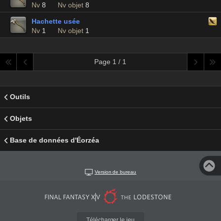
Nv
8
Nv objet
8
Hachette usée
Nv
1
Nv objet
1
Page 1 / 1
Outils
Objets
Base de données d'Éorzéa
Version de bureau
Télécharger le jeu