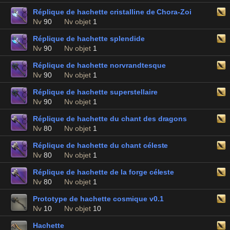
Réplique de hachette cristalline de Chora-Zoi
Nv
90
Nv objet
1
Réplique de hachette splendide
Nv
90
Nv objet
1
Réplique de hachette norvrandtesque
Nv
90
Nv objet
1
Réplique de hachette superstellaire
Nv
90
Nv objet
1
Réplique de hachette du chant des dragons
Nv
80
Nv objet
1
Réplique de hachette du chant céleste
Nv
80
Nv objet
1
Réplique de hachette de la forge céleste
Nv
80
Nv objet
1
Prototype de hachette cosmique v0.1
Nv
10
Nv objet
10
Hachette