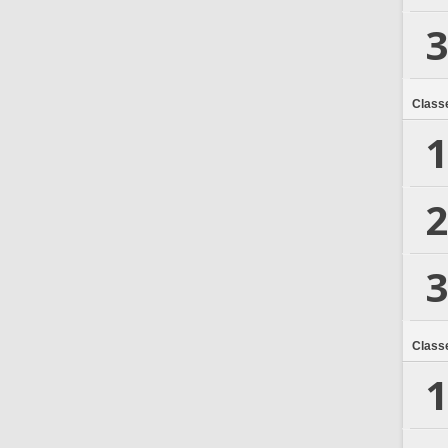
3
Class
1
2
3
Class
1