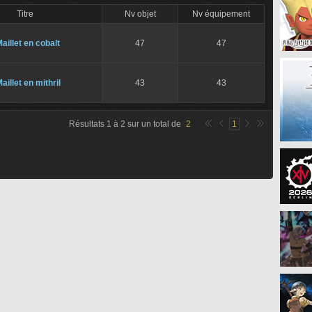
Titre
Nv objet
Nv équipement
aillet en cobalt
47
47
aillet en mithril
43
43
Résultats
1
à
2
sur un total de
2
1