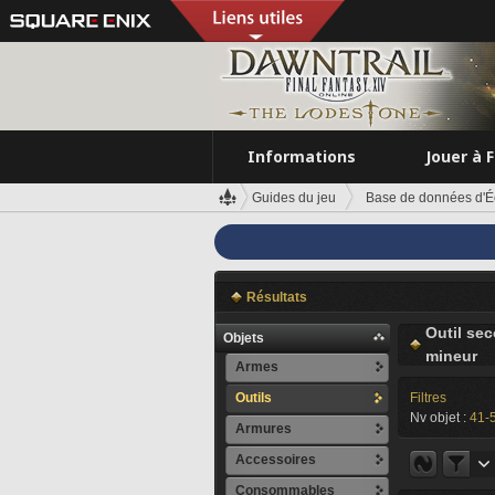
Informations
Jouer à 
Guides du jeu
Base de données d'É
Résultats
Outil se
Objets
mineur
Armes
Outils
Filtres
Nv objet :
41-
Armures
Accessoires
Consommables