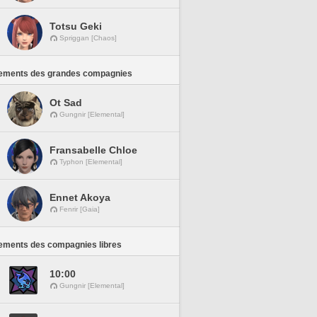
Totsu Geki
Spriggan [Chaos]
ements des grandes compagnies
Ot Sad
Gungnir [Elemental]
Fransabelle Chloe
Typhon [Elemental]
Ennet Akoya
Fenrir [Gaia]
ements des compagnies libres
10:00
Gungnir [Elemental]