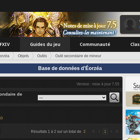
FFXIV
Guides du jeu
Communauté
Cla
orzéa
Objets
Outils
Outil secondaire de mineur
Base de données d'Éorzéa
Version : mise à jour 7.55
condaire de
50
Résultats
1
à
2
sur un total de
2
1