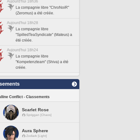
Aujourd'hui 18h36
La compagnie libre "ChroNoiR"
(Zeromus) a été créée.
Aujourd'hui 18h28
La compagnie libre
"SpilledTeaSyndicate" (Mateus) a
été créée.
Aujourd'hui 18h24
La compagnie libre
"Kompetenzteam" (Shiva) a été
créée.
sements
lline Conflict - Classements
Scarlet Rose
Spriggan [Chaos]
Aura Sphere
Zodiark [Light]