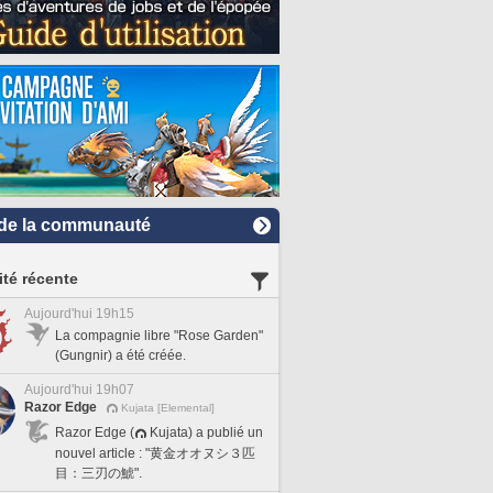
de la communauté
ité récente
Aujourd'hui 19h15
La compagnie libre "Rose Garden"
(Gungnir) a été créée.
Aujourd'hui 19h07
Razor Edge
Kujata [Elemental]
Razor Edge (
Kujata) a publié un
nouvel article : "黄金オオヌシ３匹
目：三刃の鯱".