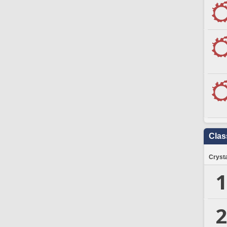
Clas
Crysta
1
2