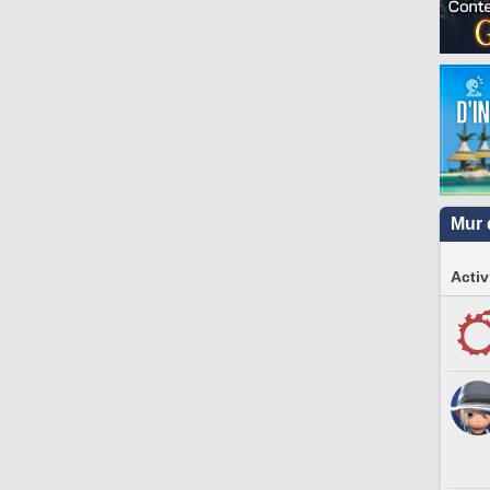
Mur 
Activ