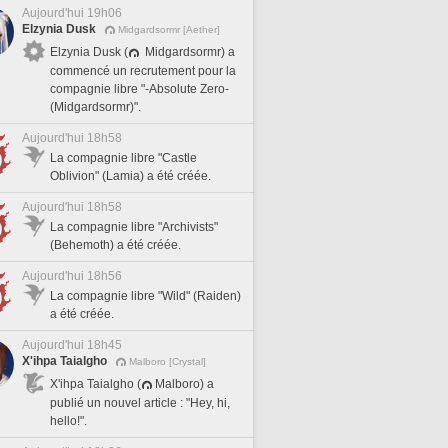
Aujourd'hui 19h06
Elzynia Dusk
Midgardsormr [Aether]
Elzynia Dusk (
Midgardsormr) a
commencé un recrutement pour la
compagnie libre "-Absolute Zero-
(Midgardsormr)".
Aujourd'hui 18h58
La compagnie libre "Castle
Oblivion" (Lamia) a été créée.
Aujourd'hui 18h58
La compagnie libre "Archivists"
(Behemoth) a été créée.
Aujourd'hui 18h56
La compagnie libre "Wild" (Raiden)
a été créée.
Aujourd'hui 18h45
X'ihpa Taialgho
Malboro [Crystal]
X'ihpa Taialgho (
Malboro) a
publié un nouvel article : "Hey, hi,
hello!".