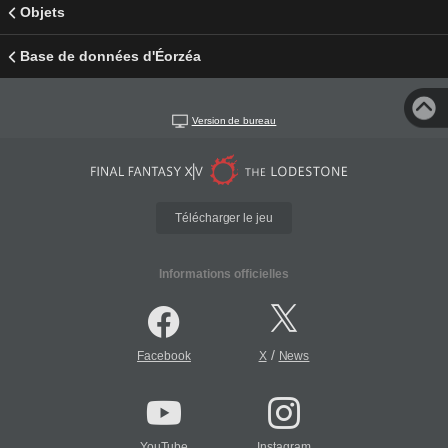
Objets
Base de données d'Éorzéa
Version de bureau
Télécharger le jeu
Informations officielles
/
Facebook
X
News
YouTube
Instagram