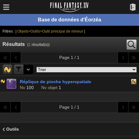
Base de données d'Éorzéa
Filtres : |
Objets>Outils>Outil principal de mineur
|
Résultats
(
1
résultat(s))
Page 1 / 1
Réplique de pioche hyperspatiale
Nv
100
Nv objet
1
Page 1 / 1
Outils