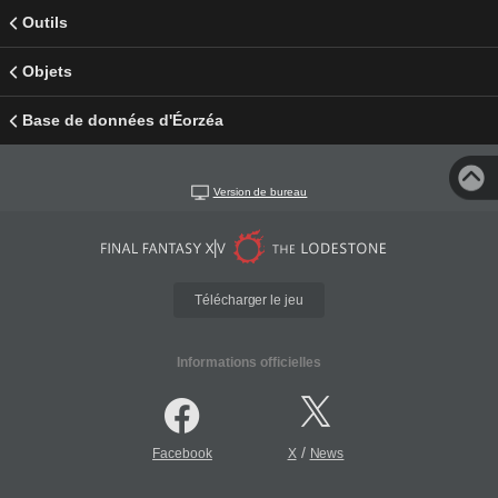
Outils
Objets
Base de données d'Éorzéa
Version de bureau
Télécharger le jeu
Informations officielles
/
Facebook
X
News