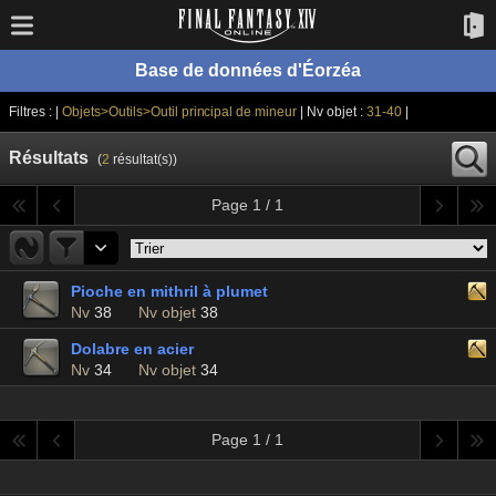
Base de données d'Éorzéa
Filtres : |
Objets>Outils>Outil principal de mineur
| Nv objet :
31-40
|
Résultats
(
2
résultat(s))
Page 1 / 1
Pioche en mithril à plumet
Nv
38
Nv objet
38
Dolabre en acier
Nv
34
Nv objet
34
Page 1 / 1