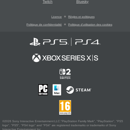
Twitch
Bluesky
Licence
Règles et politiques
Politique de confidentialité
Politique d'utilisation des cookies
©2026 Sony Interactive Entertainment LLC."PlayStation Family Mark", "PlayStation", "PS5
logo", "PS5", "PS4 logo" and "PS4" are registered trademarks or trademarks of Sony
Interactive Entertainment Inc.