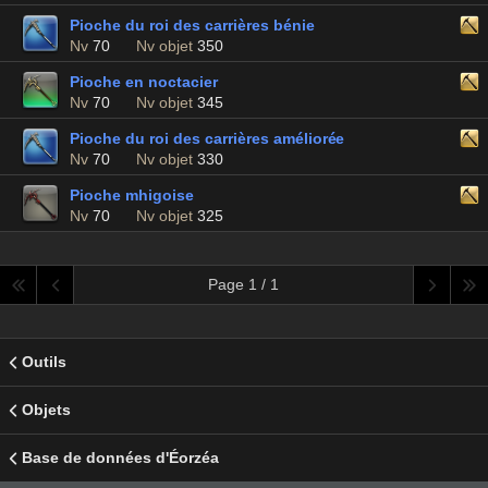
Pioche du roi des carrières bénie
Nv
70
Nv objet
350
Pioche en noctacier
Nv
70
Nv objet
345
Pioche du roi des carrières améliorée
Nv
70
Nv objet
330
Pioche mhigoise
Nv
70
Nv objet
325
Page 1 / 1
Outils
Objets
Base de données d'Éorzéa