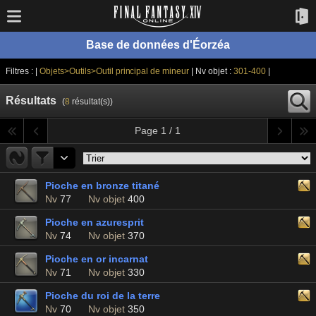
Base de données d'Éorzéa
Filtres : |
Objets>Outils>Outil principal de mineur
| Nv objet :
301-400
|
Résultats
(
8
résultat(s))
Page 1 / 1
Pioche en bronze titané
Nv
77
Nv objet
400
Pioche en azuresprit
Nv
74
Nv objet
370
Pioche en or incarnat
Nv
71
Nv objet
330
Pioche du roi de la terre
Nv
70
Nv objet
350