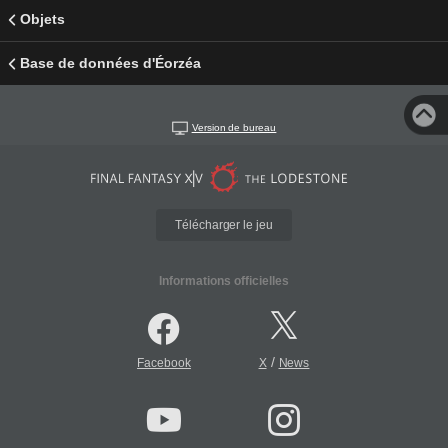
Objets
Base de données d'Éorzéa
Version de bureau
Télécharger le jeu
Informations officielles
/
Facebook
X
News