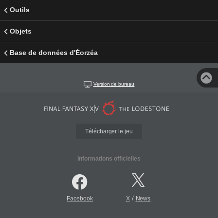
Outils
Objets
Base de données d'Éorzéa
Version de bureau
Télécharger le jeu
Informations officielles
/
Facebook
X
News