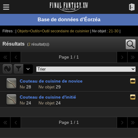
Base de données d'Éorzéa
Filtres : |
Objets>Outils>Outil secondaire de cuisinier
| Nv objet :
21-30
|
Résultats
(
2
résultat(s))
Page 1 / 1
Couteau de cuisine de novice
Nv
28
Nv objet
29
Couteau de cuisine d'initié
Nv
24
Nv objet
24
Page 1 / 1