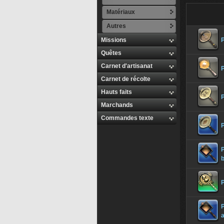
Matériaux
Autres
Missions
P
Quêtes
Carnet d'artisanat
P
Carnet de récolte
Hauts faits
P
Marchands
Commandes texte
P
P
P
P