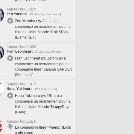
(Alpha) a été créée.
Aujourd'hui 11h29
Zen Yotsuba
Atomos [Elemental]
Zen Yotsuba (
Atomos) a
commencé un recrutement pour la
linkshell inter-Monde "Chill&Play
(Elemental)".
Aujourd'hui 11h28
Fran Leonheart
Zeromus [Meteor]
Fran Leonheart (
Zeromus) a
commencé un recrutement pour la
compagnie libre "Balamb GARDEN
(Zeromus)".
Aujourd'hui 11h19
Hana Yukimura
Ultima [Gaia]
Hana Yukimura (
Ultima) a
commencé un recrutement pour la
linkshell inter-Monde "HappyDays
(Gaia)".
Aujourd'hui 11h16
La compagnie libre "Phenix" (Lich)
a été créée.