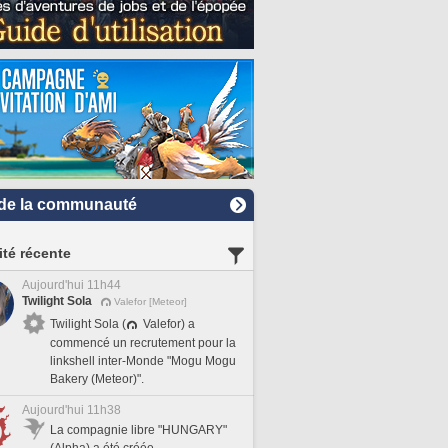
de la communauté
ité récente
Aujourd'hui 11h44
Twilight Sola
Valefor [Meteor]
Twilight Sola (
Valefor) a
commencé un recrutement pour la
linkshell inter-Monde "Mogu Mogu
Bakery (Meteor)".
Aujourd'hui 11h38
La compagnie libre "HUNGARY"