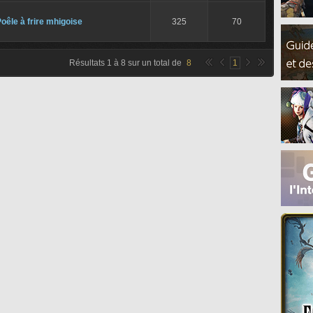
oêle à frire mhigoise
325
70
Résultats
1
à
8
sur un total de
8
1