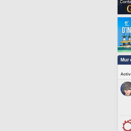
Mur 
Activ