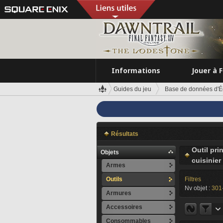
Informations
Jouer à 
Guides du jeu
Base de données d'É
Résultats
Outil pri
Objets
cuisinier
Armes
Outils
Filtres
Nv objet :
301
Armures
Accessoires
Consommables