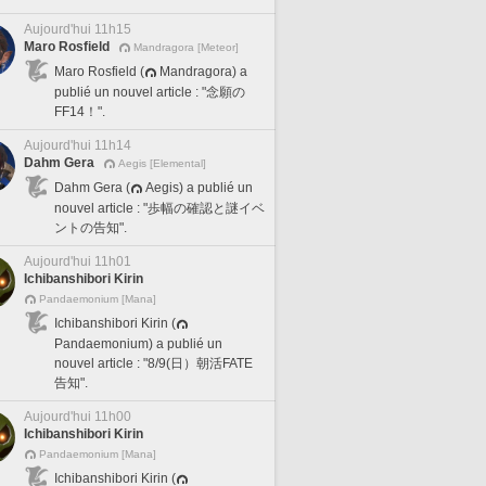
Aujourd'hui 11h15
Maro Rosfield
Mandragora [Meteor]
Maro Rosfield (
Mandragora) a
publié un nouvel article : "念願の
FF14！".
Aujourd'hui 11h14
Dahm Gera
Aegis [Elemental]
Dahm Gera (
Aegis) a publié un
nouvel article : "歩幅の確認と謎イベ
ントの告知".
Aujourd'hui 11h01
Ichibanshibori Kirin
Pandaemonium [Mana]
Ichibanshibori Kirin (
Pandaemonium) a publié un
nouvel article : "8/9(日）朝活FATE
告知".
Aujourd'hui 11h00
Ichibanshibori Kirin
Pandaemonium [Mana]
Ichibanshibori Kirin (