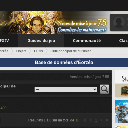
FFXIV
Guides du jeu
Communauté
Cla
orzéa
Objets
Outils
Outil principal de cuisinier
Base de données d'Éorzéa
Version : mise à jour 7.55
ncipal de
-400
Résultats
1
à
8
sur un total de
8
1