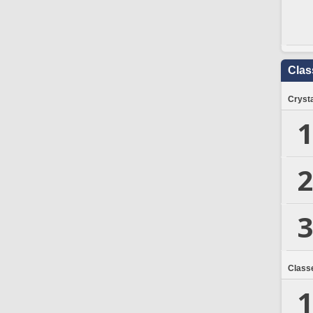
Clas
Crysta
1
2
3
Class
1