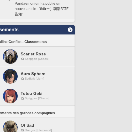
Pandaemonium) a publié un
nouvel article : "8/8(土）朝活FATE
告知".
sements
lline Conflict - Classements
Scarlet Rose
Spriggan [Chaos]
Aura Sphere
Zodiark [Light]
Totsu Geki
Spriggan [Chaos]
ements des grandes compagnies
Ot Sad
Gungnir [Elemental]