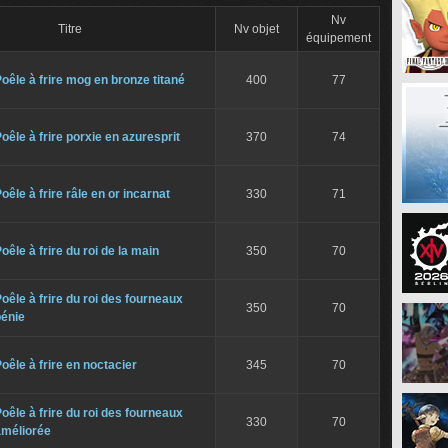
Nv
Titre
Nv objet
équipement
oêle à frire mog en bronze titané
400
77
oêle à frire porxie en azuresprit
370
74
oêle à frire râle en or incarnat
330
71
oêle à frire du roi de la main
350
70
oêle à frire du roi des fourneaux
350
70
bénie
oêle à frire en noctacier
345
70
oêle à frire du roi des fourneaux
330
70
améliorée