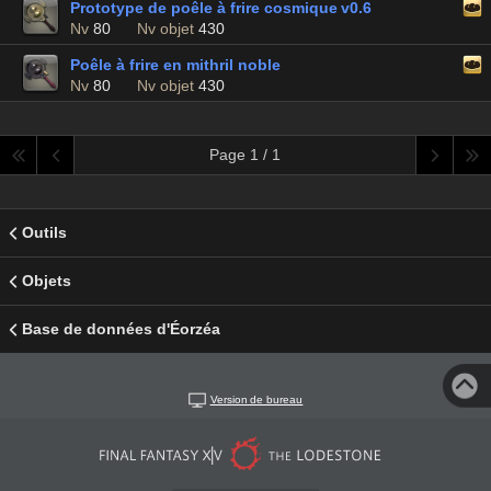
Prototype de poêle à frire cosmique v0.6
Nv
80
Nv objet
430
Poêle à frire en mithril noble
Nv
80
Nv objet
430
Page 1 / 1
Outils
Objets
Base de données d'Éorzéa
Version de bureau