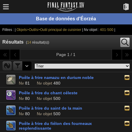
Base de données d'Éorzéa
Filtres : |
Objets>Outils>Outil principal de cuisinier
| Nv objet :
401-500
|
Résultats
(
14
résultat(s))
Page 1 / 1
Poêle à frire namazu en durium noble
Nv
81
Nv objet
480
Poêle à frire du chant céleste
Nv
80
Nv objet
500
Poêle à frire du saint de la main
Nv
80
Nv objet
500
Poêle à frire du fiélon des fourneaux
resplendissante