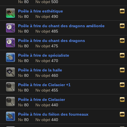
Nv
80
Nv objet
500
Poêle à frire esthétique
Nv
80
Nv objet
490
Poêle à frire du chant des dragons améliorée
Nv
80
Nv objet
485
Poêle à frire du chant des dragons
Nv
80
Nv objet
475
Poêle à frire de spécialiste
Nv
80
Nv objet
470
Poêle à frire de la halle
Nv
80
Nv objet
460
Poêle à frire de Cielacier +1
Nv
80
Nv objet
455
Poêle à frire de Cielacier
Nv
80
Nv objet
440
Poêle à frire du fiélon des fourneaux
Nv
80
Nv objet
440