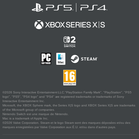
©2026 Sony Interactive Entertainment LLC."PlayStation Family Mark", "PlayStation", "PS5
logo", "PS5", "PS4 logo" and "PS4" are registered trademarks or trademarks of Sony
Interactive Entertainment Inc.
Microsoft, the XBOX Sphere mark, the Series X|S logo and XBOX Series X|S are trademarks
of the Microsoft group of companies.
Nintendo Switch est une marque de Nintendo.
Mac is a trademark of Apple Inc.
©2026 Valve Corporation. Steam et le logo Steam sont des marques déposées et/ou des
marques enregistrées par Valve Corporation aux É.U. et/ou dans d'autres pays.