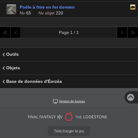
Poêle à frire en fer domien
Nv
65
Nv objet
220
Page 1 / 1
Outils
Objets
Base de données d'Éorzéa
Version de bureau
Télécharger le jeu