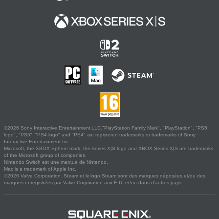
©2026 Sony Interactive Entertainment LLC."PlayStation Family Mark", "PlayStation", "PS5
logo", "PS5", "PS4 logo" and "PS4" are registered trademarks or trademarks of Sony
Interactive Entertainment Inc.
Microsoft, the XBOX Sphere mark, the Series X|S logo and XBOX Series X|S are trademarks
of the Microsoft group of companies.
Nintendo Switch est une marque de Nintendo.
Mac is a trademark of Apple Inc.
©2026 Valve Corporation. Steam et le logo Steam sont des marques déposées et/ou des
marques enregistrées par Valve Corporation aux É.U. et/ou dans d'autres pays.