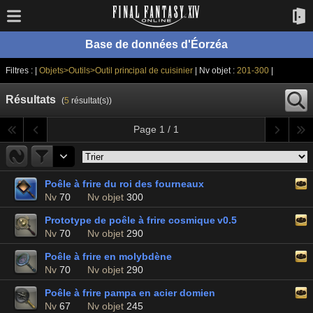
Base de données d'Éorzéa
Filtres : |
Objets>Outils>Outil principal de cuisinier
| Nv objet :
201-300
|
Résultats
(
5
résultat(s))
Page 1 / 1
Poêle à frire du roi des fourneaux
Nv
70
Nv objet
300
Prototype de poêle à frire cosmique v0.5
Nv
70
Nv objet
290
Poêle à frire en molybdène
Nv
70
Nv objet
290
Poêle à frire pampa en acier domien
Nv
67
Nv objet
245