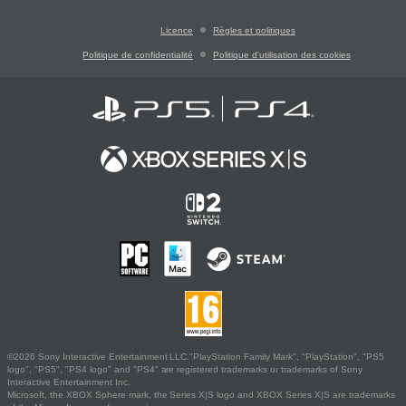
Licence
Règles et politiques
Politique de confidentialité
Politique d'utilisation des cookies
©2026 Sony Interactive Entertainment LLC."PlayStation Family Mark", "PlayStation", "PS5
logo", "PS5", "PS4 logo" and "PS4" are registered trademarks or trademarks of Sony
Interactive Entertainment Inc.
Microsoft, the XBOX Sphere mark, the Series X|S logo and XBOX Series X|S are trademarks