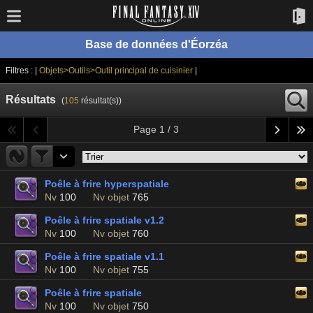
Base de données d'Éorzéa
Filtres : |
Objets>Outils>Outil principal de cuisinier
|
Résultats
(
105
résultat(s))
Page 1 / 3
Poêle à frire hyperspatiale
Nv
100
Nv objet
765
Poêle à frire spatiale v1.2
Nv
100
Nv objet
760
Poêle à frire spatiale v1.1
Nv
100
Nv objet
755
Poêle à frire spatiale
Nv
100
Nv objet
750