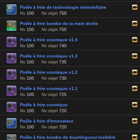
Poêle à frire de technologie interstellaire
Nv
100
Nv objet
750
Poêle à frire bombo de la main dorée
Nv
100
Nv objet
750
Poêle à frire cosmique v1.4
Nv
100
Nv objet
740
Poêle à frire cosmique v1.3
Nv
100
Nv objet
735
Poêle à frire cosmique v1.2
Nv
100
Nv objet
730
Poêle à frire cosmique v1.1
Nv
100
Nv objet
725
Poêle à frire cosmique
Nv
100
Nv objet
720
Poêle à frire d'innovateur
Nv
100
Nv objet
720
Poêle à frire bombo de bourlingueur invétéré