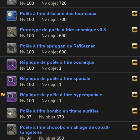
Nv
100
Nv objet
720
Poêle à frire d'éclairé des fourneaux
Nv
100
Nv objet
700
Prototype de poêle à frire cosmique v0.8
Nv
100
Nv objet
690
Poêle à frire spriggan de Ra'Kaznar
Nv
100
Nv objet
690
Réplique de poêle à frire cosmique
Nv
100
Nv objet
1
Réplique de poêle à frire spatiale
Nv
100
Nv objet
1
Réplique de poêle à frire hyperspatiale
Nv
100
Nv objet
1
Poêle à frire bombo en titane aurifère
Nv
97
Nv objet
670
Poêle à frire chocobo en alliage de cobalt-
tungstène
Nv
94
Nv objet
650