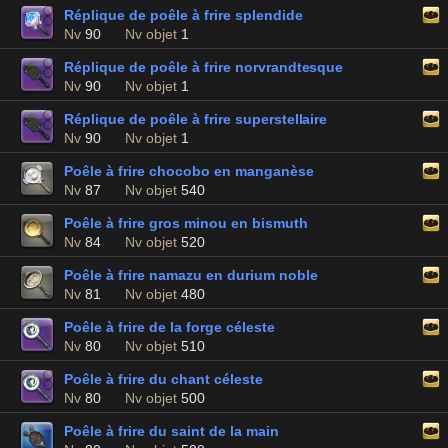
Réplique de poêle à frire splendide
Nv
90
Nv objet
1
Réplique de poêle à frire norvrandtesque
Nv
90
Nv objet
1
Réplique de poêle à frire superstellaire
Nv
90
Nv objet
1
Poêle à frire chocobo en manganèse
Nv
87
Nv objet
540
Poêle à frire gros minou en bismuth
Nv
84
Nv objet
520
Poêle à frire namazu en durium noble
Nv
81
Nv objet
480
Poêle à frire de la forge céleste
Nv
80
Nv objet
510
Poêle à frire du chant céleste
Nv
80
Nv objet
500
Poêle à frire du saint de la main