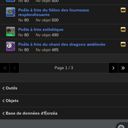
Nv
80
Nv objet
500
Poêle à frire du fiélon des fourneaux
resplendissante
Nv
80
Nv objet
500
Poêle à frire esthétique
Nv
80
Nv objet
490
Poêle à frire du chant des dragons améliorée
Nv
80
Nv objet
485
Page 1 / 3
Outils
Objets
Base de données d'Éorzéa