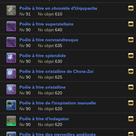
Poêle à frire en chromite d'Urqopacha
Nv
91
Nv objet
610
Poêle à frire superstellaire
Nv
90
Nv objet
640
Poêle à frire norvrandtesque
Nv
90
Nv objet
635
Poêle à frire splendide
Nv
90
Nv objet
630
Poêle à frire cristalline de Chora-Zoi
Nv
90
Nv objet
625
Poêle à frire cristalline
Nv
90
Nv objet
620
Poêle à frire de l'inspiration manuelle
Nv
90
Nv objet
620
Poêle à frire d'indagator
Nv
90
Nv objet
620
Poêle à frire des merveilles améliorée