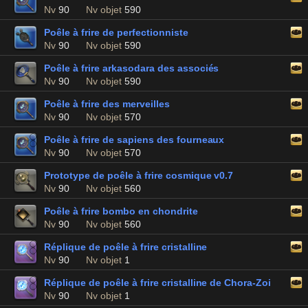
Nv
90
Nv objet
590
Poêle à frire de perfectionniste
Nv
90
Nv objet
590
Poêle à frire arkasodara des associés
Nv
90
Nv objet
590
Poêle à frire des merveilles
Nv
90
Nv objet
570
Poêle à frire de sapiens des fourneaux
Nv
90
Nv objet
570
Prototype de poêle à frire cosmique v0.7
Nv
90
Nv objet
560
Poêle à frire bombo en chondrite
Nv
90
Nv objet
560
Réplique de poêle à frire cristalline
Nv
90
Nv objet
1
Réplique de poêle à frire cristalline de Chora-Zoi
Nv
90
Nv objet
1