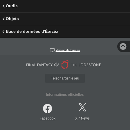
Outils
Objets
Base de données d'Éorzéa
Version de bureau
Télécharger le jeu
Informations officielles
/
Facebook
X
News