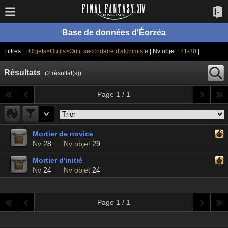
Base de données d'Éorzéa
Filtres : |
Objets>Outils>Outil secondaire d'alchimiste
| Nv objet :
21-30
|
Résultats
(
2
résultat(s))
Page 1 / 1
Mortier de novice
Nv
28
Nv objet
29
Mortier d'initié
Nv
24
Nv objet
24
Page 1 / 1