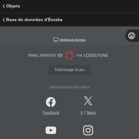
Objets
Base de données d'Éorzéa
Version de bureau
Télécharger le jeu
Informations officielles
/
Facebook
X
News