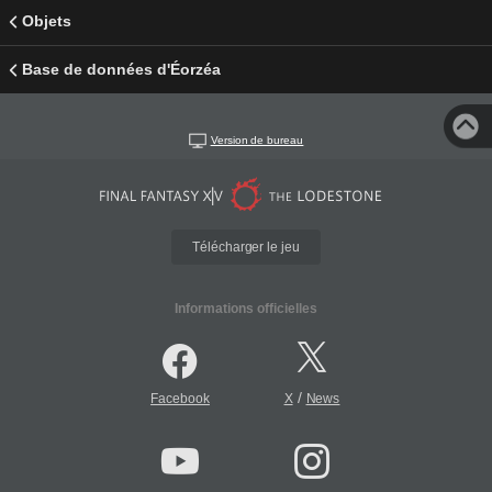
Objets
Base de données d'Éorzéa
Version de bureau
Télécharger le jeu
Informations officielles
/
Facebook
X
News