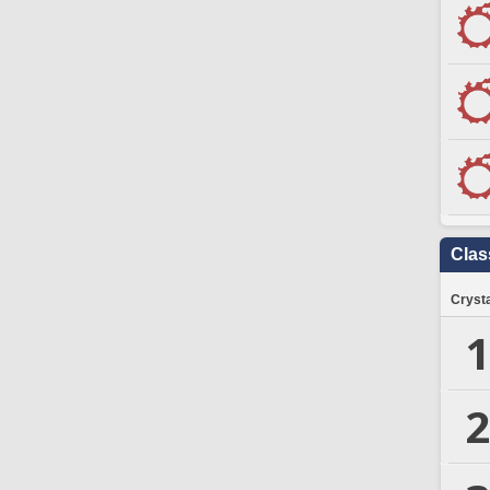
Clas
Crysta
1
2