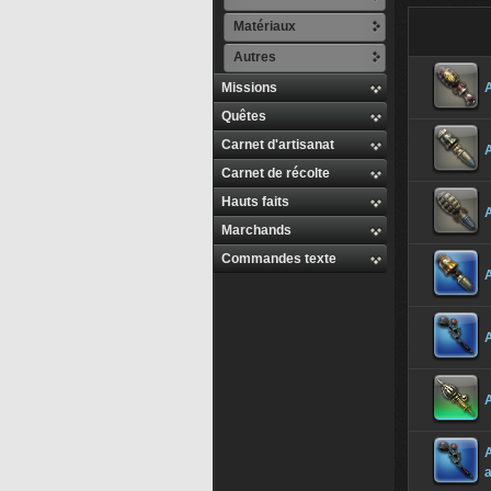
Matériaux
Autres
Missions
A
Quêtes
Carnet d'artisanat
A
Carnet de récolte
Hauts faits
A
Marchands
Commandes texte
A
A
A