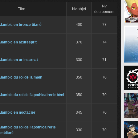
Nv
Titre
Nv objet
équipement
lambic en bronze titané
400
77
lambic en azuresprit
370
74
lambic en or incarnat
330
71
lambic du roi de la main
350
70
lambic du roi de l'apothicairerie béni
350
70
Alambic en noctacier
345
70
lambic du roi de l'apothicairerie
330
70
amélioré