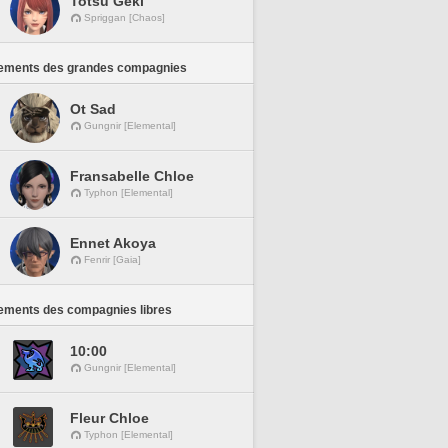
Totsu Geki
Spriggan [Chaos]
ements des grandes compagnies
Ot Sad
Gungnir [Elemental]
Fransabelle Chloe
Typhon [Elemental]
Ennet Akoya
Fenrir [Gaia]
ements des compagnies libres
10:00
Gungnir [Elemental]
Fleur Chloe
Typhon [Elemental]