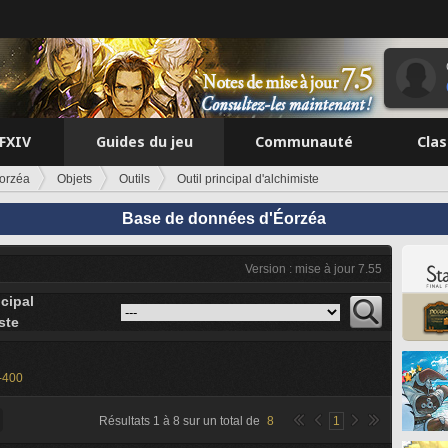
FFXIV
Guides du jeu
Communauté
Cla
orzéa
Objets
Outils
Outil principal d'alchimiste
Base de données d'Éorzéa
Version : mise à jour 7.55
ncipal
ste
-400
Résultats
1
à
8
sur un total de
8
1