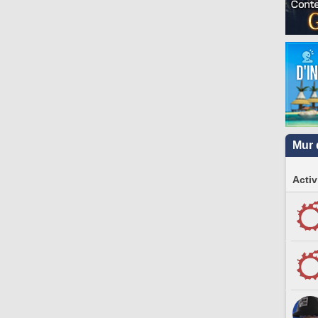
Mur 
Activ