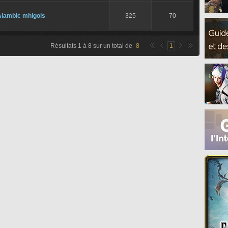
Alambic mhigois
325
70
Résultats
1
à
8
sur un total de
8
1