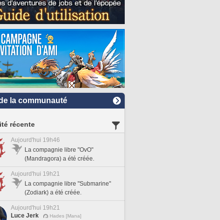
de la communauté
ité récente
Aujourd'hui 19h46
La compagnie libre "OvO"
(Mandragora) a été créée.
Aujourd'hui 19h21
La compagnie libre "Submarine"
(Zodiark) a été créée.
Aujourd'hui 19h21
Luce Jerk
Hades [Mana]