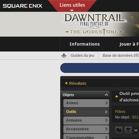
Informations
Jouer à 
Guides du jeu
Base de données d'É
Résultats
Outil pri
Objets
d'alchimi
Armes
Outils
Filtres
Nv objet :
301
Armures
Accessoires
Consommables