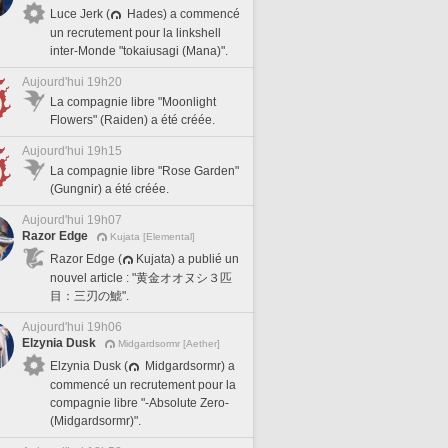
Luce Jerk (
Hades) a commencé
un recrutement pour la linkshell
inter-Monde "tokaiusagi (Mana)".
Aujourd'hui 19h20
La compagnie libre "Moonlight
Flowers" (Raiden) a été créée.
Aujourd'hui 19h15
La compagnie libre "Rose Garden"
(Gungnir) a été créée.
Aujourd'hui 19h07
Razor Edge
Kujata [Elemental]
Razor Edge (
Kujata) a publié un
nouvel article : "黄金オオヌシ３匹
目：三刃の鯱".
Aujourd'hui 19h06
Elzynia Dusk
Midgardsormr [Aether]
Elzynia Dusk (
Midgardsormr) a
commencé un recrutement pour la
compagnie libre "-Absolute Zero-
(Midgardsormr)".