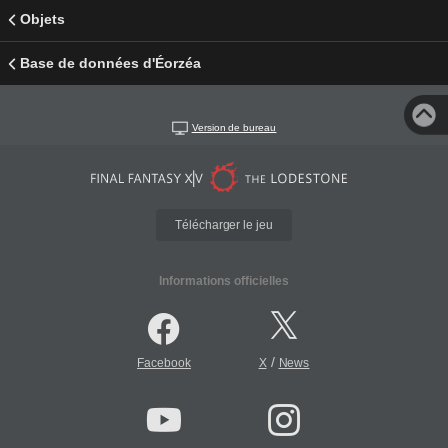
Objets
Base de données d'Éorzéa
Version de bureau
Télécharger le jeu
Informations officielles
/
Facebook
X
News