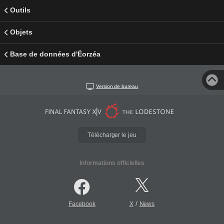
Outils
Objets
Base de données d'Éorzéa
Version de bureau
Télécharger le jeu
Informations officielles
/
Facebook
X
News