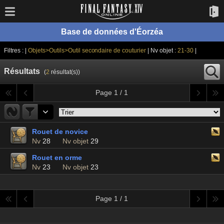
Base de données d'Éorzéa
Filtres : |
Objets>Outils>Outil secondaire de couturier
| Nv objet :
21-30
|
Résultats
(
2
résultat(s))
Page 1 / 1
Rouet de novice
Nv
28
Nv objet
29
Rouet en orme
Nv
23
Nv objet
23
Page 1 / 1