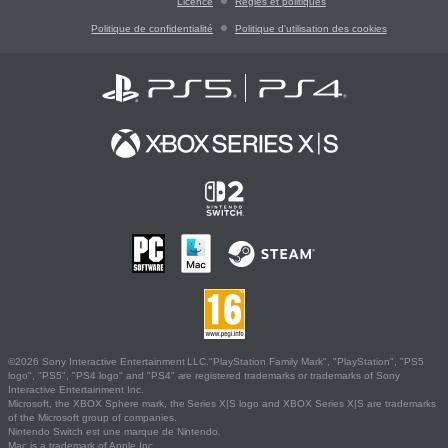
Licence
Règles et politiques
Politique de confidentialité
Politique d'utilisation des cookies
©2026 Sony Interactive Entertainment LLC."PlayStation Family Mark", "PlayStation", "PS5
logo", "PS5", "PS4 logo" and "PS4" are registered trademarks or trademarks of Sony
Interactive Entertainment Inc.
Microsoft, the XBOX Sphere mark, the Series X|S logo and XBOX Series X|S are trademarks
of the Microsoft group of companies.
Nintendo Switch est une marque de Nintendo.
Mac is a trademark of Apple Inc.