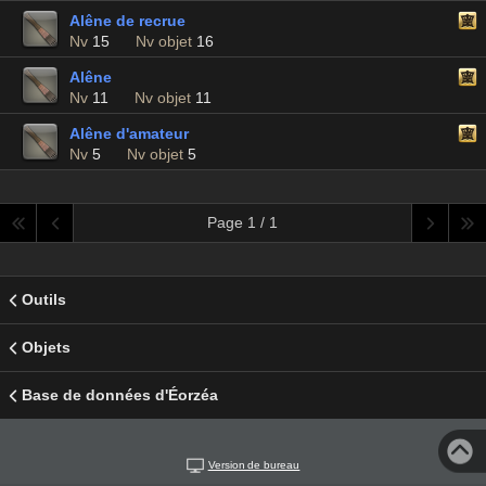
Alêne de recrue
Nv
15
Nv objet
16
Alêne
Nv
11
Nv objet
11
Alêne d'amateur
Nv
5
Nv objet
5
Page 1 / 1
Outils
Objets
Base de données d'Éorzéa
Version de bureau