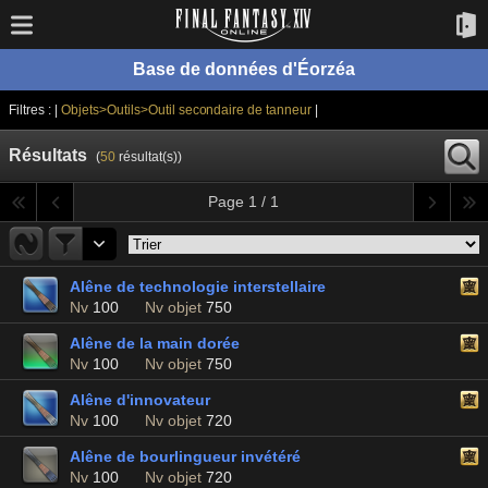
Base de données d'Éorzéa
Filtres : |
Objets>Outils>Outil secondaire de tanneur
|
Résultats
(
50
résultat(s))
Page 1 / 1
Alêne de technologie interstellaire
Nv
100
Nv objet
750
Alêne de la main dorée
Nv
100
Nv objet
750
Alêne d'innovateur
Nv
100
Nv objet
720
Alêne de bourlingueur invétéré
Nv
100
Nv objet
720