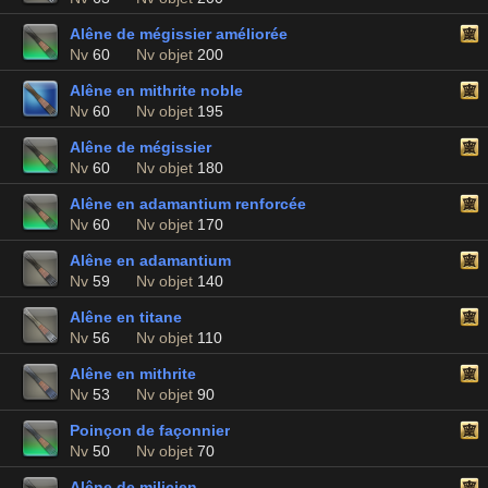
Alêne de mégissier améliorée
Nv
60
Nv objet
200
Alêne en mithrite noble
Nv
60
Nv objet
195
Alêne de mégissier
Nv
60
Nv objet
180
Alêne en adamantium renforcée
Nv
60
Nv objet
170
Alêne en adamantium
Nv
59
Nv objet
140
Alêne en titane
Nv
56
Nv objet
110
Alêne en mithrite
Nv
53
Nv objet
90
Poinçon de façonnier
Nv
50
Nv objet
70
Alêne de milicien