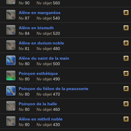
Nv
90
Nv objet
560
Alêne en manganèse
Nv
87
Nv objet
540
Alêne en bismuth
Nv
84
Nv objet
520
Alêne en durium noble
Nv
81
Nv objet
480
Alêne du saint de la main
Nv
80
Nv objet
500
Poinçon esthétique
Nv
80
Nv objet
490
Poinçon du fiélon de la peausserie
Nv
80
Nv objet
470
Poinçon de la halle
Nv
80
Nv objet
460
Alêne en mithril noble
Nv
80
Nv objet
430