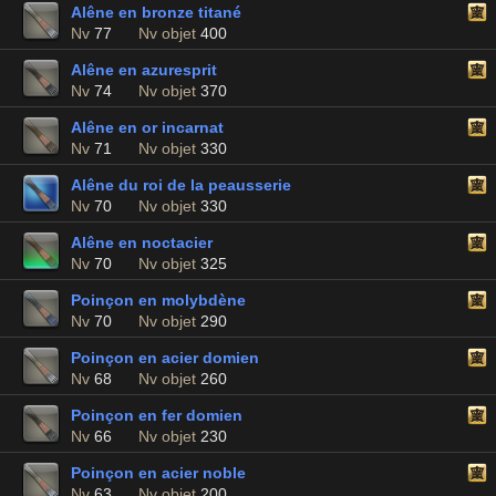
Alêne en bronze titané
Nv
77
Nv objet
400
Alêne en azuresprit
Nv
74
Nv objet
370
Alêne en or incarnat
Nv
71
Nv objet
330
Alêne du roi de la peausserie
Nv
70
Nv objet
330
Alêne en noctacier
Nv
70
Nv objet
325
Poinçon en molybdène
Nv
70
Nv objet
290
Poinçon en acier domien
Nv
68
Nv objet
260
Poinçon en fer domien
Nv
66
Nv objet
230
Poinçon en acier noble
Nv
63
Nv objet
200