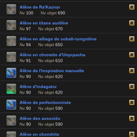
Alêne de Ra'Kaznar
Nv
100
Nv objet
690
Alêne en titane aurifère
Nv
97
Nv objet
670
Alêne en alliage de cobalt-tungstène
Nv
94
Nv objet
650
Alêne en chromite d'Urqopacha
Nv
91
Nv objet
610
Alêne de l'inspiration manuelle
Nv
90
Nv objet
620
Alêne d'indagator
Nv
90
Nv objet
620
Alêne de perfectionniste
Nv
90
Nv objet
590
Alêne des associés
Nv
90
Nv objet
590
Alêne en chondrite