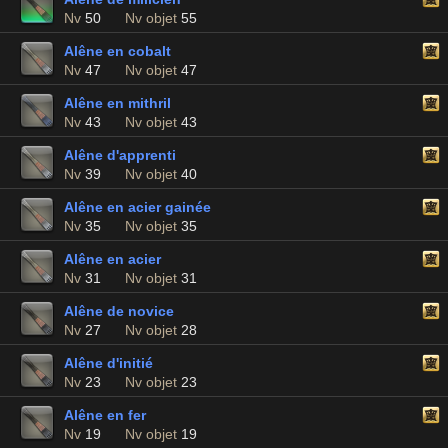
Nv
50
Nv objet
55
Alêne en cobalt
Nv
47
Nv objet
47
Alêne en mithril
Nv
43
Nv objet
43
Alêne d'apprenti
Nv
39
Nv objet
40
Alêne en acier gainée
Nv
35
Nv objet
35
Alêne en acier
Nv
31
Nv objet
31
Alêne de novice
Nv
27
Nv objet
28
Alêne d'initié
Nv
23
Nv objet
23
Alêne en fer
Nv
19
Nv objet
19