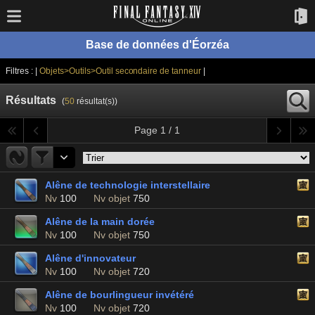
Base de données d'Éorzéa
Filtres : |
Objets>Outils>Outil secondaire de tanneur
|
Résultats
(
50
résultat(s))
Page 1 / 1
Alêne de technologie interstellaire
Nv
100
Nv objet
750
Alêne de la main dorée
Nv
100
Nv objet
750
Alêne d'innovateur
Nv
100
Nv objet
720
Alêne de bourlingueur invétéré
Nv
100
Nv objet
720