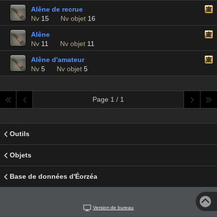
Alêne de recrue
Nv
15
Nv objet
16
Alêne
Nv
11
Nv objet
11
Alêne d'amateur
Nv
5
Nv objet
5
Page 1 / 1
Outils
Objets
Base de données d'Éorzéa
Version de bureau