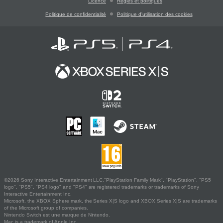
Licence
Règles et politiques
Politique de confidentialité
Politique d'utilisation des cookies
©2026 Sony Interactive Entertainment LLC."PlayStation Family Mark", "PlayStation", "PS5
logo", "PS5", "PS4 logo" and "PS4" are registered trademarks or trademarks of Sony
Interactive Entertainment Inc.
Microsoft, the XBOX Sphere mark, the Series X|S logo and XBOX Series X|S are trademarks
of the Microsoft group of companies.
Nintendo Switch est une marque de Nintendo.
Mac is a trademark of Apple Inc.