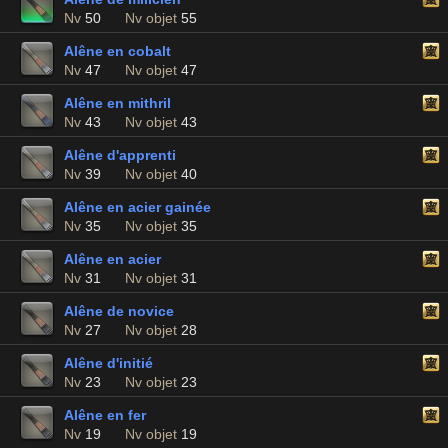
Nv
50
Nv objet
55
Alêne en cobalt
Nv
47
Nv objet
47
Alêne en mithril
Nv
43
Nv objet
43
Alêne d'apprenti
Nv
39
Nv objet
40
Alêne en acier gainée
Nv
35
Nv objet
35
Alêne en acier
Nv
31
Nv objet
31
Alêne de novice
Nv
27
Nv objet
28
Alêne d'initié
Nv
23
Nv objet
23
Alêne en fer
Nv
19
Nv objet
19