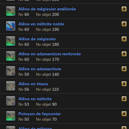
Alêne de mégissier améliorée
Nv
60
Nv objet
200
Alêne en mithrite noble
Nv
60
Nv objet
195
Alêne de mégissier
Nv
60
Nv objet
180
Alêne en adamantium renforcée
Nv
60
Nv objet
170
Alêne en adamantium
Nv
59
Nv objet
140
Alêne en titane
Nv
56
Nv objet
110
Alêne en mithrite
Nv
53
Nv objet
90
Poinçon de façonnier
Nv
50
Nv objet
70
Alêne de milicien