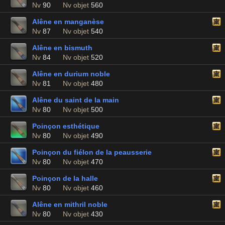
Nv
90
Nv objet
560
Alêne en manganèse
Nv
87
Nv objet
540
Alêne en bismuth
Nv
84
Nv objet
520
Alêne en durium noble
Nv
81
Nv objet
480
Alêne du saint de la main
Nv
80
Nv objet
500
Poinçon esthétique
Nv
80
Nv objet
490
Poinçon du fiélon de la peausserie
Nv
80
Nv objet
470
Poinçon de la halle
Nv
80
Nv objet
460
Alêne en mithril noble
Nv
80
Nv objet
430