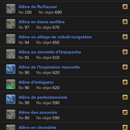
Alêne de Ra'Kaznar
Nv
100
Nv objet
690
Alêne en titane aurifère
Nv
97
Nv objet
670
Alêne en alliage de cobalt-tungstène
Nv
94
Nv objet
650
Alêne en chromite d'Urqopacha
Nv
91
Nv objet
610
Alêne de l'inspiration manuelle
Nv
90
Nv objet
620
Alêne d'indagator
Nv
90
Nv objet
620
Alêne de perfectionniste
Nv
90
Nv objet
590
Alêne des associés
Nv
90
Nv objet
590
Alêne en chondrite