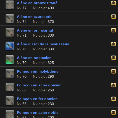
Alêne en bronze titané
Nv
77
Nv objet
400
Alêne en azuresprit
Nv
74
Nv objet
370
Alêne en or incarnat
Nv
71
Nv objet
330
Alêne du roi de la peausserie
Nv
70
Nv objet
330
Alêne en noctacier
Nv
70
Nv objet
325
Poinçon en molybdène
Nv
70
Nv objet
290
Poinçon en acier domien
Nv
68
Nv objet
260
Poinçon en fer domien
Nv
66
Nv objet
230
Poinçon en acier noble
Nv
63
Nv objet
200