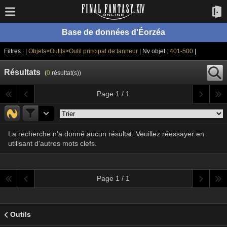
Base de données d'Éorzéa
Filtres : |
Objets>Outils>Outil principal de tanneur
| Nv objet :
401-500
|
Résultats
(
0
résultat(s))
Page 1 / 1
La recherche n'a donné aucun résultat. Veuillez réessayer en
utilisant d'autres mots clefs.
Page 1 / 1
Outils