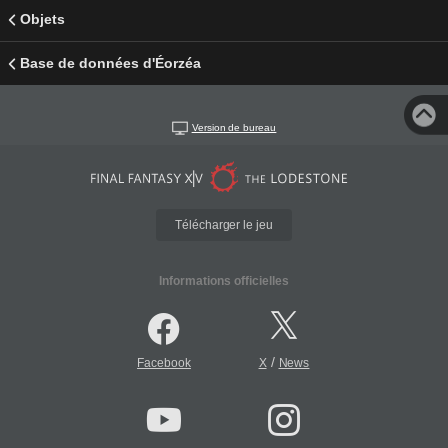
Objets
Base de données d'Éorzéa
Version de bureau
Télécharger le jeu
Informations officielles
/
Facebook
X
News