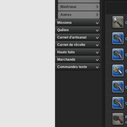
Matériaux
Autres
Missions
C
Quêtes
Carnet d'artisanat
Carnet de récolte
Hauts faits
Marchands
Commandes texte
C
C
P