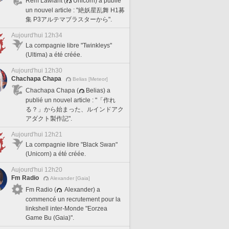
Rem Lawlant (
Unicorn) a publié
un nouvel article : "絶妖星乱舞 H1募
集 P3アルテマブラスターから".
Aujourd'hui 12h34
La compagnie libre "Twinkleys"
(Ultima) a été créée.
Aujourd'hui 12h30
Chachapa Chapa
Belias [Meteor]
Chachapa Chapa (
Belias) a
publié un nouvel article : "「作れ
る？」から始まった、ルインドアク
アダクト製作記".
Aujourd'hui 12h21
La compagnie libre "Black Swan"
(Unicorn) a été créée.
Aujourd'hui 12h20
Fm Radio
Alexander [Gaia]
Fm Radio (
Alexander) a
commencé un recrutement pour la
linkshell inter-Monde "Eorzea
Game Bu (Gaia)".