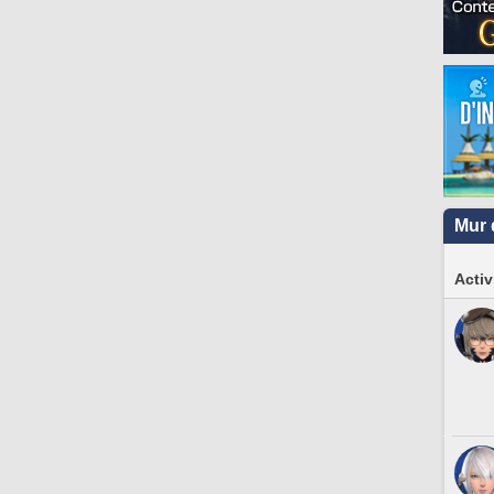
Mur 
Activ