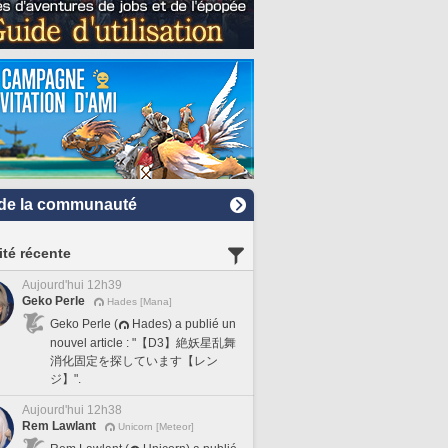
de la communauté
ité récente
Aujourd'hui 12h39
Geko Perle
Hades [Mana]
Geko Perle (
Hades) a publié un
nouvel article : "【D3】絶妖星乱舞
消化固定を探しています【レン
ジ】".
Aujourd'hui 12h38
Rem Lawlant
Unicorn [Meteor]