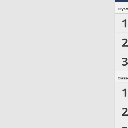
Crysta
1
2
3
Class
1
2