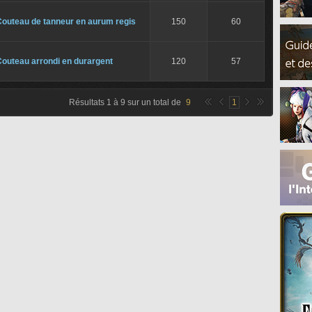
Couteau de tanneur en aurum regis
150
60
outeau arrondi en durargent
120
57
Résultats
1
à
9
sur un total de
9
1