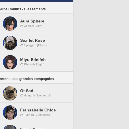
lline Conflict - Classements
Aura Sphere
Zodiark [Light]
Scarlet Rose
Spriggan [Chaos]
Miyu Edelfelt
Phoenix [Light]
ements des grandes compagnies
Ot Sad
Gungnir [Elemental]
Fransabelle Chloe
Typhon [Elemental]