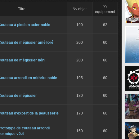
Nv
Titre
Nv objet
équipement
outeau à pied en acier noble
190
62
Couteau de mégissier amélioré
200
60
Couteau de mégissier béni
200
60
outeau arrondi en mithrite noble
195
60
Couteau de mégissier
180
60
outeau d'expert de la peausserie
170
60
rototype de couteau arrondi
150
60
cosmique v0.4