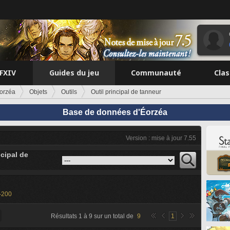
FFXIV
Guides du jeu
Communauté
Cla
orzéa
Objets
Outils
Outil principal de tanneur
Base de données d'Éorzéa
Version : mise à jour 7.55
ncipal de
-200
Résultats
1
à
9
sur un total de
9
1