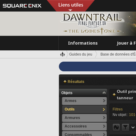
Informations
Jouer à 
Guides du jeu
Base de données d'É
Résultats
Outil pri
Objets
tanneur
Armes
Outils
Filtres
Nv objet :
101
Armures
Accessoires
Consommables