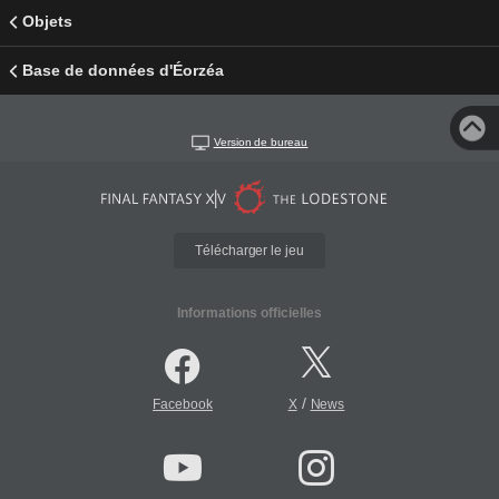
Objets
Base de données d'Éorzéa
Version de bureau
Télécharger le jeu
Informations officielles
/
Facebook
X
News