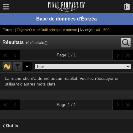
Base de données d'Éorzéa
Filtres : |
Objets>Outils>Outil principal d'orfèvre
| Nv objet :
401-500
|
Résultats
(
0
résultat(s))
Page 1 / 1
La recherche n'a donné aucun résultat. Veuillez réessayer en
utilisant d'autres mots clefs.
Page 1 / 1
Outils