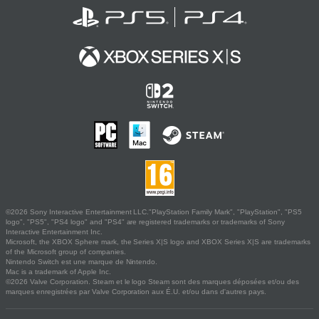
©2026 Sony Interactive Entertainment LLC."PlayStation Family Mark", "PlayStation", "PS5
logo", "PS5", "PS4 logo" and "PS4" are registered trademarks or trademarks of Sony
Interactive Entertainment Inc.
Microsoft, the XBOX Sphere mark, the Series X|S logo and XBOX Series X|S are trademarks
of the Microsoft group of companies.
Nintendo Switch est une marque de Nintendo.
Mac is a trademark of Apple Inc.
©2026 Valve Corporation. Steam et le logo Steam sont des marques déposées et/ou des
marques enregistrées par Valve Corporation aux É.U. et/ou dans d'autres pays.