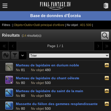
Base de données d'Éorzéa
Filtres : |
Objets>Outils>Outil principal d'orfèvre
| Nv objet :
401-500
|
Résultats
(
14
résultat(s))
Page 1 / 1
Marteau de lapidaire en durium noble
Nv
81
Nv objet
480
Marteau de lapidaire du chant céleste
Nv
80
Nv objet
500
Marteau de lapidaire du saint de la main
Nv
80
Nv objet
500
Massette du fiélon des gemmes resplendissante
Nv
80
Nv objet
500