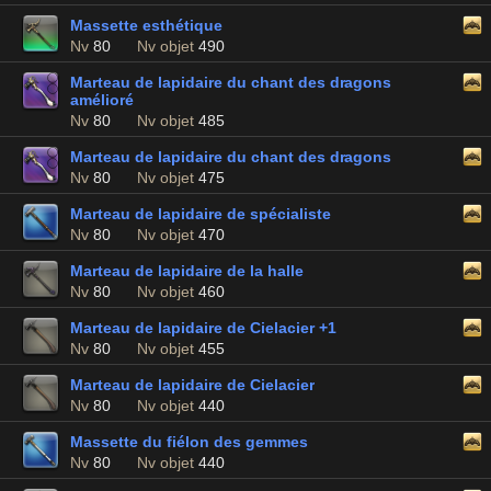
Massette esthétique
Nv
80
Nv objet
490
Marteau de lapidaire du chant des dragons
amélioré
Nv
80
Nv objet
485
Marteau de lapidaire du chant des dragons
Nv
80
Nv objet
475
Marteau de lapidaire de spécialiste
Nv
80
Nv objet
470
Marteau de lapidaire de la halle
Nv
80
Nv objet
460
Marteau de lapidaire de Cielacier +1
Nv
80
Nv objet
455
Marteau de lapidaire de Cielacier
Nv
80
Nv objet
440
Massette du fiélon des gemmes
Nv
80
Nv objet
440