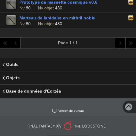
Prototype de massette cosmique v0.6
Nv
80
Nv objet
430
Marteau de lapidaire en mithril noble
Nv
80
Nv objet
430
Page 1 / 1
Outils
Objets
Base de données d'Éorzéa
Version de bureau