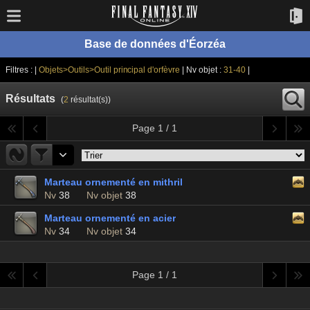
Base de données d'Éorzéa
Filtres : |
Objets>Outils>Outil principal d'orfèvre
| Nv objet :
31-40
|
Résultats
(
2
résultat(s))
Page 1 / 1
Marteau ornementé en mithril
Nv
38
Nv objet
38
Marteau ornementé en acier
Nv
34
Nv objet
34
Page 1 / 1