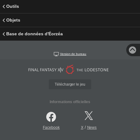
Outils
Objets
Base de données d'Éorzéa
Version de bureau
Télécharger le jeu
Informations officielles
/
Facebook
X
News