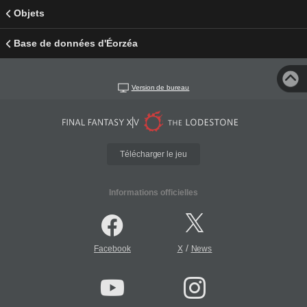
Objets
Base de données d'Éorzéa
Version de bureau
Télécharger le jeu
Informations officielles
/
Facebook
X
News