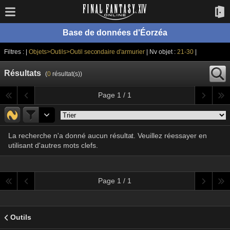
Base de données d'Éorzéa
Filtres : |
Objets>Outils>Outil secondaire d'armurier
| Nv objet :
21-30
|
Résultats
(
0
résultat(s))
Page 1 / 1
La recherche n'a donné aucun résultat. Veuillez réessayer en
utilisant d'autres mots clefs.
Page 1 / 1
Outils