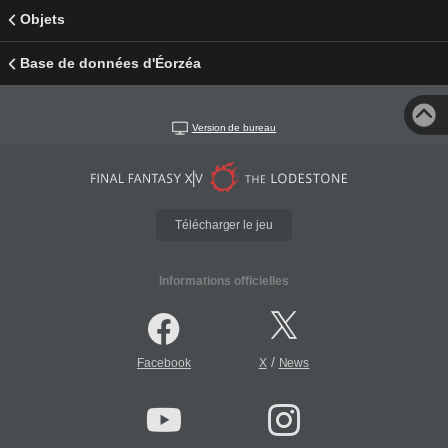
Objets
Base de données d'Éorzéa
Version de bureau
Télécharger le jeu
Informations officielles
/
Facebook
X
News