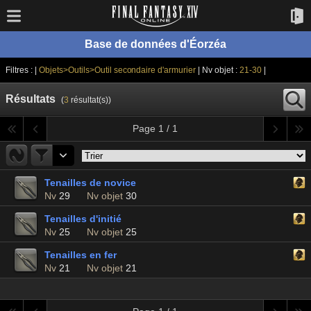
Base de données d'Éorzéa
Filtres : |
Objets>Outils>Outil secondaire d'armurier
| Nv objet :
21-30
|
Résultats
(
3
résultat(s))
Page 1 / 1
Tenailles de novice
Nv
29
Nv objet
30
Tenailles d'initié
Nv
25
Nv objet
25
Tenailles en fer
Nv
21
Nv objet
21