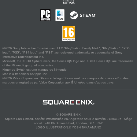
©2026 Sony Interactive Entertainment LLC."PlayStation Family Mark", "PlayStation", "PS5
logo", "PS5", "PS4 logo" and "PS4" are registered trademarks or trademarks of Sony
Interactive Entertainment Inc.
Microsoft, the XBOX Sphere mark, the Series X|S logo and XBOX Series X|S are trademarks
of the Microsoft group of companies.
Nintendo Switch est une marque de Nintendo.
Mac is a trademark of Apple Inc.
©2026 Valve Corporation. Steam et le logo Steam sont des marques déposées et/ou des
marques enregistrées par Valve Corporation aux É.U. et/ou dans d'autres pays.
© SQUARE ENIX
Square Enix Limited, société immatriculée en Angleterre sous le numéro 01804186 - Siège
social : 240 Blackfriars Road, London, SE1 8NW.
LOGO ILLUSTRATION:© YOSHITAKA AMANO