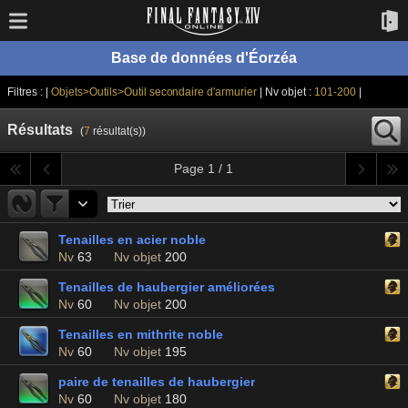
Base de données d'Éorzéa
Filtres : |
Objets>Outils>Outil secondaire d'armurier
| Nv objet :
101-200
|
Résultats
(
7
résultat(s))
Page 1 / 1
Tenailles en acier noble
Nv
63
Nv objet
200
Tenailles de haubergier améliorées
Nv
60
Nv objet
200
Tenailles en mithrite noble
Nv
60
Nv objet
195
paire de tenailles de haubergier
Nv
60
Nv objet
180