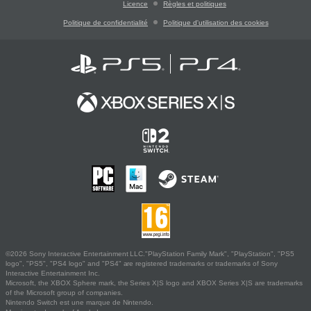
Licence
Règles et politiques
Politique de confidentialité
Politique d'utilisation des cookies
©2026 Sony Interactive Entertainment LLC."PlayStation Family Mark", "PlayStation", "PS5
logo", "PS5", "PS4 logo" and "PS4" are registered trademarks or trademarks of Sony
Interactive Entertainment Inc.
Microsoft, the XBOX Sphere mark, the Series X|S logo and XBOX Series X|S are trademarks
of the Microsoft group of companies.
Nintendo Switch est une marque de Nintendo.