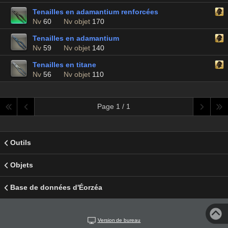
Tenailles en adamantium renforcées
Nv
60
Nv objet
170
Tenailles en adamantium
Nv
59
Nv objet
140
Tenailles en titane
Nv
56
Nv objet
110
Page 1 / 1
Outils
Objets
Base de données d'Éorzéa
Version de bureau