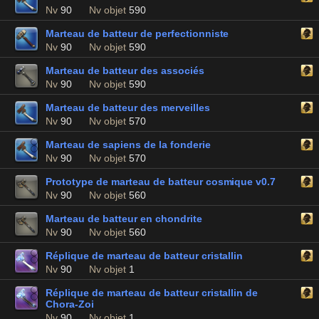
Nv
90
Nv objet
590
Marteau de batteur de perfectionniste
Nv
90
Nv objet
590
Marteau de batteur des associés
Nv
90
Nv objet
590
Marteau de batteur des merveilles
Nv
90
Nv objet
570
Marteau de sapiens de la fonderie
Nv
90
Nv objet
570
Prototype de marteau de batteur cosmique v0.7
Nv
90
Nv objet
560
Marteau de batteur en chondrite
Nv
90
Nv objet
560
Réplique de marteau de batteur cristallin
Nv
90
Nv objet
1
Réplique de marteau de batteur cristallin de
Chora-Zoi
Nv
90
Nv objet
1