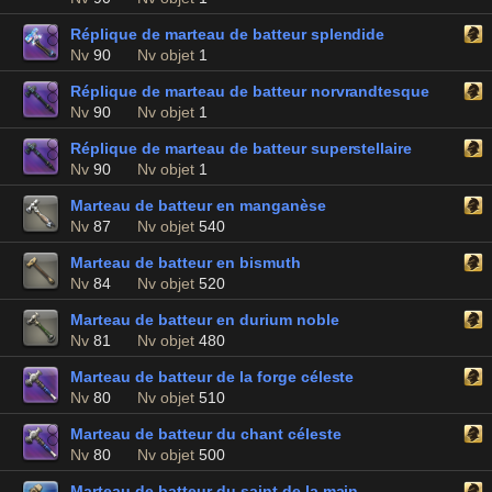
Réplique de marteau de batteur splendide
Nv
90
Nv objet
1
Réplique de marteau de batteur norvrandtesque
Nv
90
Nv objet
1
Réplique de marteau de batteur superstellaire
Nv
90
Nv objet
1
Marteau de batteur en manganèse
Nv
87
Nv objet
540
Marteau de batteur en bismuth
Nv
84
Nv objet
520
Marteau de batteur en durium noble
Nv
81
Nv objet
480
Marteau de batteur de la forge céleste
Nv
80
Nv objet
510
Marteau de batteur du chant céleste
Nv
80
Nv objet
500
Marteau de batteur du saint de la main