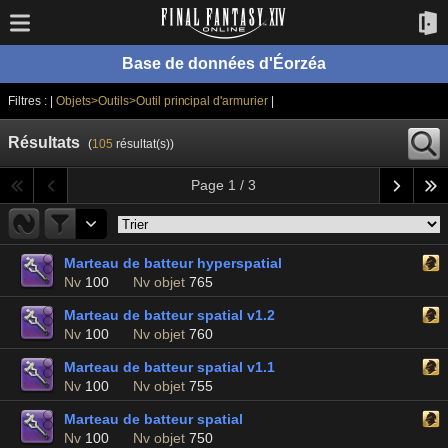
Base de données d'Éorzéa
Filtres : |
Objets>Outils>Outil principal d'armurier
|
Résultats
(
105
résultat(s))
Page 1 / 3
Marteau de batteur hyperspatial
Nv
100
Nv objet
765
Marteau de batteur spatial v1.2
Nv
100
Nv objet
760
Marteau de batteur spatial v1.1
Nv
100
Nv objet
755
Marteau de batteur spatial
Nv
100
Nv objet
750