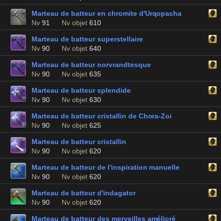
Marteau de batteur en chromite d'Urqopacha
Nv
91
Nv objet
610
Marteau de batteur superstellaire
Nv
90
Nv objet
640
Marteau de batteur norvrandtesque
Nv
90
Nv objet
635
Marteau de batteur splendide
Nv
90
Nv objet
630
Marteau de batteur cristallin de Chora-Zoi
Nv
90
Nv objet
625
Marteau de batteur cristallin
Nv
90
Nv objet
620
Marteau de batteur de l'inspiration manuelle
Nv
90
Nv objet
620
Marteau de batteur d'indagator
Nv
90
Nv objet
620
Marteau de batteur des merveilles amélioré