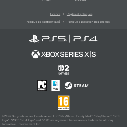
Licence
Règles et politiques
Politique de confidentialité
Politique d'utilisation des cookies
©2026 Sony Interactive Entertainment LLC."PlayStation Family Mark", "PlayStation", "PS5
logo", "PS5", "PS4 logo" and "PS4" are registered trademarks or trademarks of Sony
Interactive Entertainment Inc.