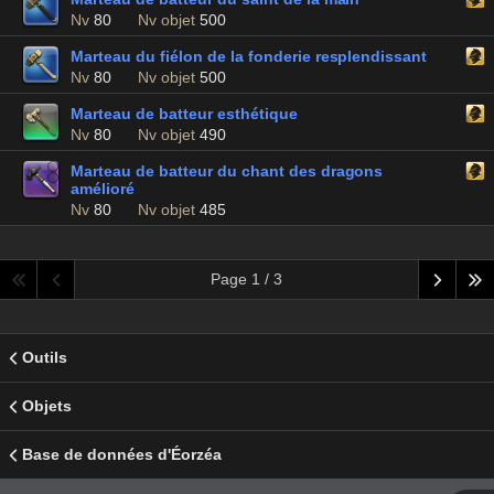
Nv
80
Nv objet
500
Marteau du fiélon de la fonderie resplendissant
Nv
80
Nv objet
500
Marteau de batteur esthétique
Nv
80
Nv objet
490
Marteau de batteur du chant des dragons
amélioré
Nv
80
Nv objet
485
Page 1 / 3
Outils
Objets
Base de données d'Éorzéa