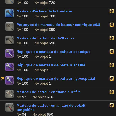
Nv
100
Nv objet
720
Marteau d'éclairé de la fonderie
Nv
100
Nv objet
700
Prototype de marteau de batteur cosmique v0.8
Nv
100
Nv objet
690
Marteau de batteur de Ra'Kaznar
Nv
100
Nv objet
690
Réplique de marteau de batteur cosmique
Nv
100
Nv objet
1
Réplique de marteau de batteur spatial
Nv
100
Nv objet
1
Réplique de marteau de batteur hyperspatial
Nv
100
Nv objet
1
Marteau de batteur en titane aurifère
Nv
97
Nv objet
670
Marteau de batteur en alliage de cobalt-
tungstène
Nv
94
Nv objet
650