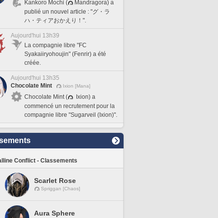
Kankoro Mochi (
Mandragora) a
publié un nouvel article : "グ・ラ
ハ・ティアおかえり！".
Aujourd'hui 13h39
La compagnie libre "FC
Syakaiiryohoujin" (Fenrir) a été
créée.
Aujourd'hui 13h35
Chocolate Mint
Ixion [Mana]
Chocolate Mint (
Ixion) a
commencé un recrutement pour la
compagnie libre "Sugarveil (Ixion)".
sements
lline Conflict - Classements
Scarlet Rose
Spriggan [Chaos]
Aura Sphere