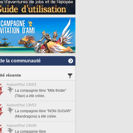
de la communauté
ité récente
Aujourd'hui 13h53
La compagnie libre "Milk thistle"
(Titan) a été créée.
Aujourd'hui 13h53
La compagnie libre "NON-SUGAR"
(Mandragora) a été créée.
Aujourd'hui 13h49
La compagnie libre