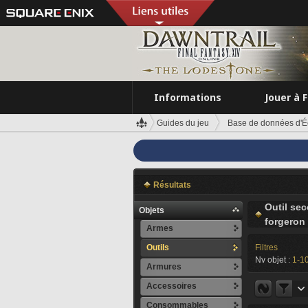
Informations
Jouer à 
Guides du jeu
Base de données d'É
Résultats
Outil se
Objets
forgeron
Armes
Outils
Filtres
Nv objet :
1-1
Armures
Accessoires
Consommables