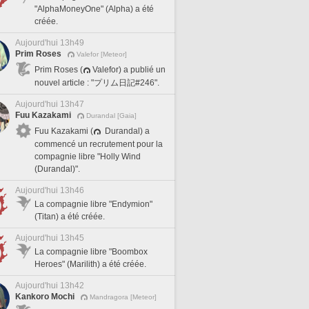
"AlphaMoneyOne" (Alpha) a été
créée.
Aujourd'hui 13h49
Prim Roses
Valefor [Meteor]
Prim Roses (
Valefor) a publié un
nouvel article : "プリム日記#246".
Aujourd'hui 13h47
Fuu Kazakami
Durandal [Gaia]
Fuu Kazakami (
Durandal) a
commencé un recrutement pour la
compagnie libre "Holly Wind
(Durandal)".
Aujourd'hui 13h46
La compagnie libre "Endymion"
(Titan) a été créée.
Aujourd'hui 13h45
La compagnie libre "Boombox
Heroes" (Marilith) a été créée.
Aujourd'hui 13h42
Kankoro Mochi
Mandragora [Meteor]