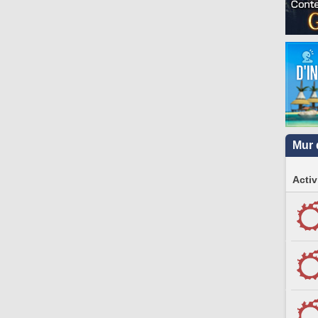
Mur 
Activ