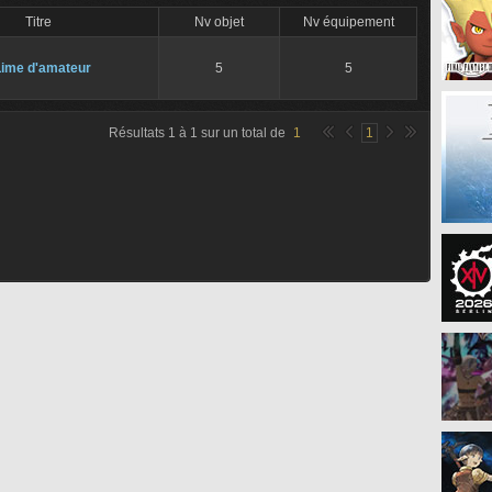
Titre
Nv objet
Nv équipement
Lime d'amateur
5
5
Résultats
1
à
1
sur un total de
1
1