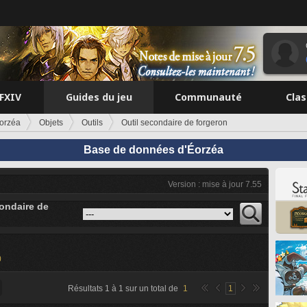
FFXIV
Guides du jeu
Communauté
Cla
orzéa
Objets
Outils
Outil secondaire de forgeron
Base de données d'Éorzéa
Version : mise à jour 7.55
condaire de
0
Résultats
1
à
1
sur un total de
1
1