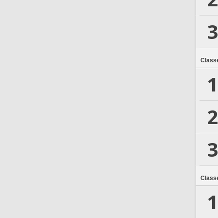
3
Class
1
2
3
Class
1