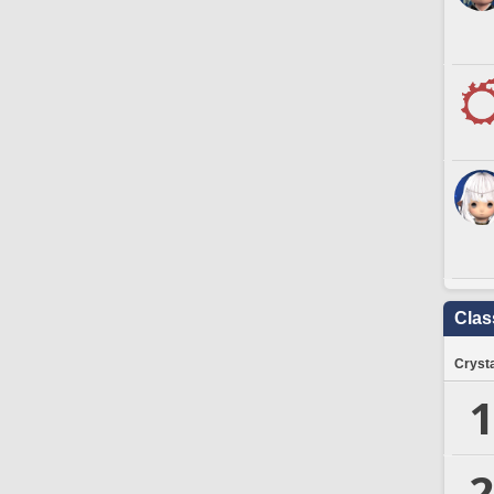
Clas
Crysta
1
2