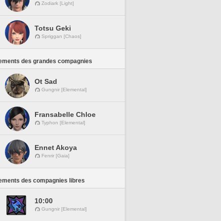
Zodiark [Light]
Totsu Geki
Spriggan [Chaos]
ements des grandes compagnies
Ot Sad
Gungnir [Elemental]
Fransabelle Chloe
Typhon [Elemental]
Ennet Akoya
Fenrir [Gaia]
ements des compagnies libres
10:00
Gungnir [Elemental]