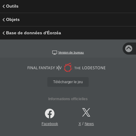
Outils
Objets
Base de données d'Éorzéa
Version de bureau
Télécharger le jeu
Informations officielles
/
Facebook
X
News