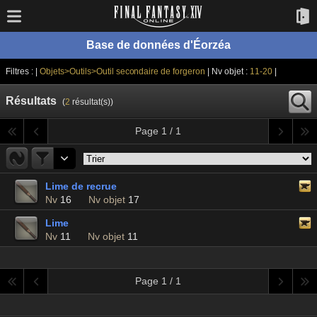
Base de données d'Éorzéa
Filtres : |
Objets>Outils>Outil secondaire de forgeron
| Nv objet :
11-20
|
Résultats
(
2
résultat(s))
Page 1 / 1
Lime de recrue
Nv
16
Nv objet
17
Lime
Nv
11
Nv objet
11
Page 1 / 1