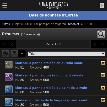
Base de données d'Éorzéa
Filtres : |
Objets>Outils>Outil principal de forgeron
| Nv objet :
401-500
|
Résultats
(
14
résultat(s))
Page 1 / 1
Marteau à panne croisée en durium noble
Nv
81
Nv objet
480
Marteau à panne croisée du chant céleste
Nv
80
Nv objet
500
Marteau à panne croisée du saint de la main
Nv
80
Nv objet
500
Marteau du fiélon de la forge resplendissant
Nv
80
Nv objet
500