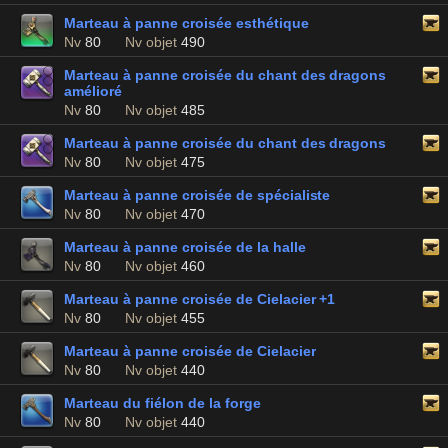
Marteau à panne croisée esthétique
Nv
80
Nv objet
490
Marteau à panne croisée du chant des dragons
amélioré
Nv
80
Nv objet
485
Marteau à panne croisée du chant des dragons
Nv
80
Nv objet
475
Marteau à panne croisée de spécialiste
Nv
80
Nv objet
470
Marteau à panne croisée de la halle
Nv
80
Nv objet
460
Marteau à panne croisée de Cielacier +1
Nv
80
Nv objet
455
Marteau à panne croisée de Cielacier
Nv
80
Nv objet
440
Marteau du fiélon de la forge
Nv
80
Nv objet
440