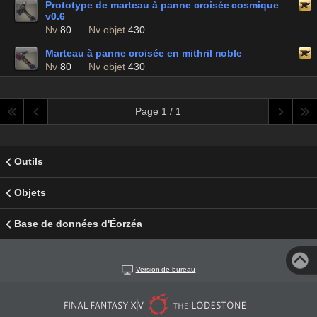
Prototype de marteau à panne croisée cosmique
v0.6
Nv
80
Nv objet
430
Marteau à panne croisée en mithril noble
Nv
80
Nv objet
430
Page 1 / 1
Outils
Objets
Base de données d'Éorzéa
Version de bureau