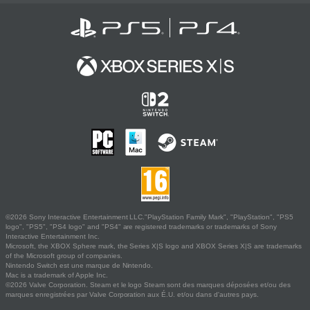
©2026 Sony Interactive Entertainment LLC."PlayStation Family Mark", "PlayStation", "PS5
logo", "PS5", "PS4 logo" and "PS4" are registered trademarks or trademarks of Sony
Interactive Entertainment Inc.
Microsoft, the XBOX Sphere mark, the Series X|S logo and XBOX Series X|S are trademarks
of the Microsoft group of companies.
Nintendo Switch est une marque de Nintendo.
Mac is a trademark of Apple Inc.
©2026 Valve Corporation. Steam et le logo Steam sont des marques déposées et/ou des
marques enregistrées par Valve Corporation aux É.U. et/ou dans d'autres pays.