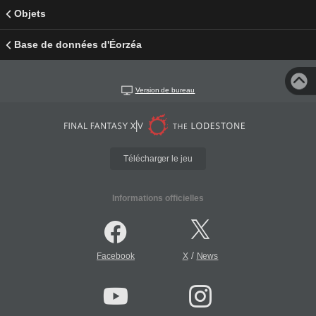
Objets
Base de données d'Éorzéa
Version de bureau
Télécharger le jeu
Informations officielles
/
Facebook
X
News