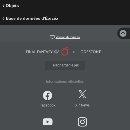
Objets
Base de données d'Éorzéa
Version de bureau
Télécharger le jeu
Informations officielles
/
Facebook
X
News