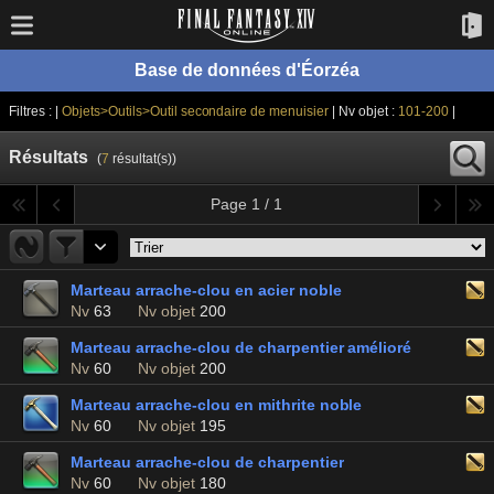
Base de données d'Éorzéa
Filtres : |
Objets>Outils>Outil secondaire de menuisier
| Nv objet :
101-200
|
Résultats
(
7
résultat(s))
Page 1 / 1
Marteau arrache-clou en acier noble
Nv
63
Nv objet
200
Marteau arrache-clou de charpentier amélioré
Nv
60
Nv objet
200
Marteau arrache-clou en mithrite noble
Nv
60
Nv objet
195
Marteau arrache-clou de charpentier
Nv
60
Nv objet
180