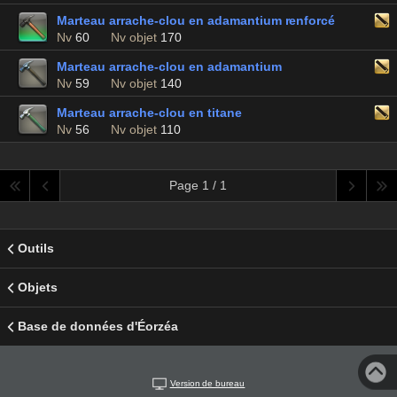
Marteau arrache-clou en adamantium renforcé
Nv
60
Nv objet
170
Marteau arrache-clou en adamantium
Nv
59
Nv objet
140
Marteau arrache-clou en titane
Nv
56
Nv objet
110
Page 1 / 1
Outils
Objets
Base de données d'Éorzéa
Version de bureau