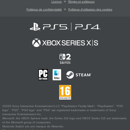
Licence
Règles et politiques
Politique de confidentialité
Politique d'utilisation des cookies
©2026 Sony Interactive Entertainment LLC."PlayStation Family Mark", "PlayStation", "PS5
logo", "PS5", "PS4 logo" and "PS4" are registered trademarks or trademarks of Sony
Interactive Entertainment Inc.
Microsoft, the XBOX Sphere mark, the Series X|S logo and XBOX Series X|S are trademarks
of the Microsoft group of companies.
Nintendo Switch est une marque de Nintendo.