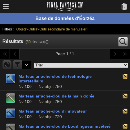
Base de données d'Éorzéa
Filtres : |
Objets>Outils>Outil secondaire de menuisier
|
Résultats
(
50
résultat(s))
Page 1 / 1
Marteau arrache-clou de technologie
interstellaire
Nv
100
Nv objet
750
Marteau arrache-clou de la main dorée
Nv
100
Nv objet
750
Marteau arrache-clou d'innovateur
Nv
100
Nv objet
720
Marteau arrache-clou de bourlingueur invétéré