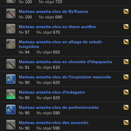
Nv
100
Nv objet
720
Marteau arrache-clou de Ra'Kaznar
Nv
100
Nv objet
690
Marteau arrache-clou en titane aurifère
Nv
97
Nv objet
670
Marteau arrache-clou en alliage de cobalt-
tungstène
Nv
94
Nv objet
650
Marteau arrache-clou en chromite d'Urqopacha
Nv
91
Nv objet
610
Marteau arrache-clou de l'inspiration manuelle
Nv
90
Nv objet
620
Marteau arrache-clou d'indagator
Nv
90
Nv objet
620
Marteau arrache-clou de perfectionniste
Nv
90
Nv objet
590
Marteau arrache-clou des associés
Nv
90
Nv objet
590