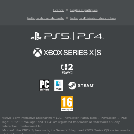
Licence
Règles et politiques
Politique de confidentialité
Politique d'utilisation des cookies
©2026 Sony Interactive Entertainment LLC."PlayStation Family Mark", "PlayStation", "PS5
logo", "PS5", "PS4 logo" and "PS4" are registered trademarks or trademarks of Sony
Interactive Entertainment Inc.
Microsoft, the XBOX Sphere mark, the Series X|S logo and XBOX Series X|S are trademarks