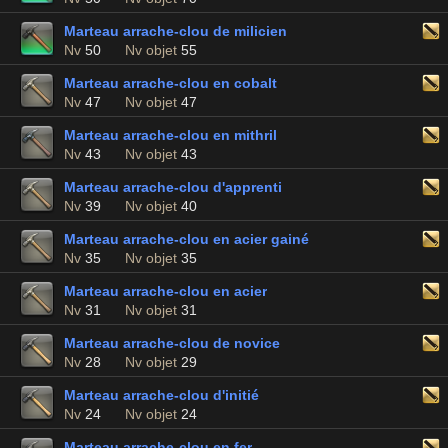
Marteau arrache-clou de milicien
Nv
50
Nv objet
55
Marteau arrache-clou en cobalt
Nv
47
Nv objet
47
Marteau arrache-clou en mithril
Nv
43
Nv objet
43
Marteau arrache-clou d'apprenti
Nv
39
Nv objet
40
Marteau arrache-clou en acier gainé
Nv
35
Nv objet
35
Marteau arrache-clou en acier
Nv
31
Nv objet
31
Marteau arrache-clou de novice
Nv
28
Nv objet
29
Marteau arrache-clou d'initié
Nv
24
Nv objet
24
Marteau arrache-clou en fer