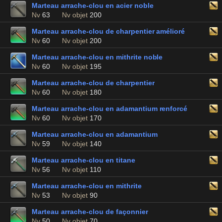
Marteau arrache-clou en acier noble
Nv
63
Nv objet
200
Marteau arrache-clou de charpentier amélioré
Nv
60
Nv objet
200
Marteau arrache-clou en mithrite noble
Nv
60
Nv objet
195
Marteau arrache-clou de charpentier
Nv
60
Nv objet
180
Marteau arrache-clou en adamantium renforcé
Nv
60
Nv objet
170
Marteau arrache-clou en adamantium
Nv
59
Nv objet
140
Marteau arrache-clou en titane
Nv
56
Nv objet
110
Marteau arrache-clou en mithrite
Nv
53
Nv objet
90
Marteau arrache-clou de façonnier
Nv
50
Nv objet
70