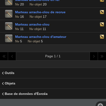
Nv
20
Nv objet
20
Marteau arrache-clou de recrue
Nv
16
Nv objet
17
Marteau arrache-clou
Nv
11
Nv objet
11
Marteau arrache-clou d'amateur
Nv
5
Nv objet
5
Page 1 / 1
Outils
Objets
Base de données d'Éorzéa