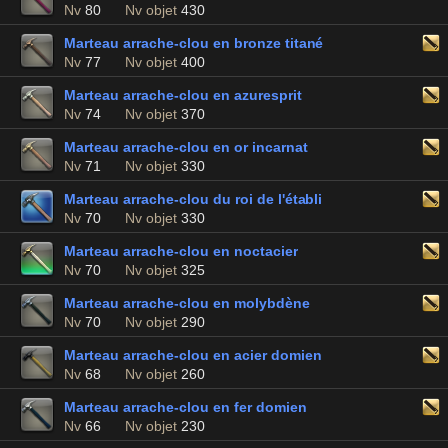
Nv
80
Nv objet
430
Marteau arrache-clou en bronze titané
Nv
77
Nv objet
400
Marteau arrache-clou en azuresprit
Nv
74
Nv objet
370
Marteau arrache-clou en or incarnat
Nv
71
Nv objet
330
Marteau arrache-clou du roi de l'établi
Nv
70
Nv objet
330
Marteau arrache-clou en noctacier
Nv
70
Nv objet
325
Marteau arrache-clou en molybdène
Nv
70
Nv objet
290
Marteau arrache-clou en acier domien
Nv
68
Nv objet
260
Marteau arrache-clou en fer domien
Nv
66
Nv objet
230