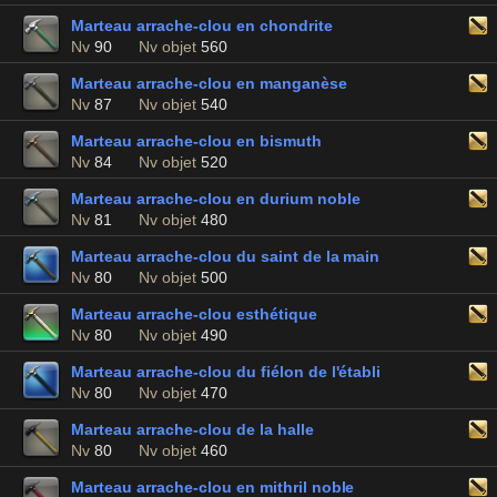
Marteau arrache-clou en chondrite
Nv
90
Nv objet
560
Marteau arrache-clou en manganèse
Nv
87
Nv objet
540
Marteau arrache-clou en bismuth
Nv
84
Nv objet
520
Marteau arrache-clou en durium noble
Nv
81
Nv objet
480
Marteau arrache-clou du saint de la main
Nv
80
Nv objet
500
Marteau arrache-clou esthétique
Nv
80
Nv objet
490
Marteau arrache-clou du fiélon de l'établi
Nv
80
Nv objet
470
Marteau arrache-clou de la halle
Nv
80
Nv objet
460
Marteau arrache-clou en mithril noble