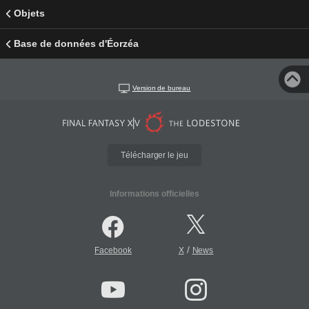
Objets
Base de données d'Éorzéa
Version de bureau
Télécharger le jeu
Informations officielles
/
Facebook
X
News