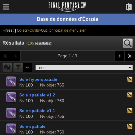
Base de données d'Éorzéa
Filtres : |
Objets>Outils>Outil principal de menuisier
|
Résultats
(
105
résultat(s))
Page 1 / 3
Scie hyperspatiale
Nv
100
Nv objet
765
Scie spatiale v1.2
Nv
100
Nv objet
760
Scie spatiale v1.1
Nv
100
Nv objet
755
Scie spatiale
Nv
100
Nv objet
750