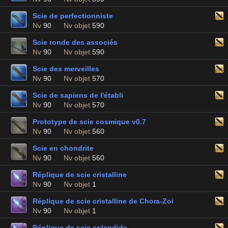
Scie de perfectionniste
Nv
90
Nv objet
590
Scie ronde des associés
Nv
90
Nv objet
590
Scie des merveilles
Nv
90
Nv objet
570
Scie de sapiens de l'établi
Nv
90
Nv objet
570
Prototype de scie cosmique v0.7
Nv
90
Nv objet
560
Scie en chondrite
Nv
90
Nv objet
560
Réplique de scie cristalline
Nv
90
Nv objet
1
Réplique de scie cristalline de Chora-Zoi
Nv
90
Nv objet
1
Réplique de scie splendide