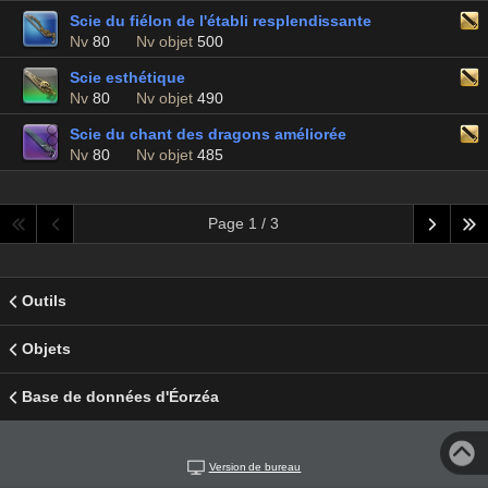
Scie du fiélon de l'établi resplendissante
Nv
80
Nv objet
500
Scie esthétique
Nv
80
Nv objet
490
Scie du chant des dragons améliorée
Nv
80
Nv objet
485
Page 1 / 3
Outils
Objets
Base de données d'Éorzéa
Version de bureau