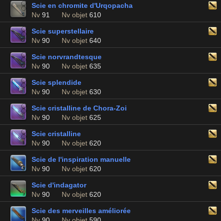
Scie en chromite d'Urqopacha
Nv
91
Nv objet
610
Scie superstellaire
Nv
90
Nv objet
640
Scie norvrandtesque
Nv
90
Nv objet
635
Scie splendide
Nv
90
Nv objet
630
Scie cristalline de Chora-Zoi
Nv
90
Nv objet
625
Scie cristalline
Nv
90
Nv objet
620
Scie de l'inspiration manuelle
Nv
90
Nv objet
620
Scie d'indagator
Nv
90
Nv objet
620
Scie des merveilles améliorée
Nv
90
Nv objet
590