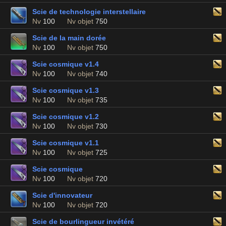
Scie de technologie interstellaire
Nv
100
Nv objet
750
Scie de la main dorée
Nv
100
Nv objet
750
Scie cosmique v1.4
Nv
100
Nv objet
740
Scie cosmique v1.3
Nv
100
Nv objet
735
Scie cosmique v1.2
Nv
100
Nv objet
730
Scie cosmique v1.1
Nv
100
Nv objet
725
Scie cosmique
Nv
100
Nv objet
720
Scie d'innovateur
Nv
100
Nv objet
720
Scie de bourlingueur invétéré