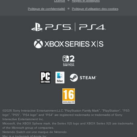
Licence
Règles et politiques
Politique de confidentialité
Politique d'utilisation des cookies
©2026 Sony Interactive Entertainment LLC."PlayStation Family Mark", "PlayStation", "PS5
logo", "PS5", "PS4 logo" and "PS4" are registered trademarks or trademarks of Sony
Interactive Entertainment Inc.
Microsoft, the XBOX Sphere mark, the Series X|S logo and XBOX Series X|S are trademarks
of the Microsoft group of companies.
Nintendo Switch est une marque de Nintendo.
Mac is a trademark of Apple Inc.