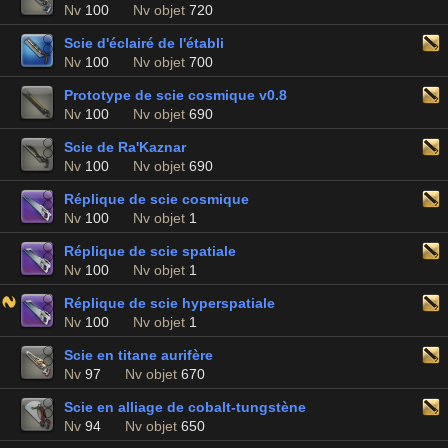
Nv
100
Nv objet
720
Scie d'éclairé de l'établi
Nv
100
Nv objet
700
Prototype de scie cosmique v0.8
Nv
100
Nv objet
690
Scie de Ra'Kaznar
Nv
100
Nv objet
690
Réplique de scie cosmique
Nv
100
Nv objet
1
Réplique de scie spatiale
Nv
100
Nv objet
1
Réplique de scie hyperspatiale
Nv
100
Nv objet
1
Scie en titane aurifère
Nv
97
Nv objet
670
Scie en alliage de cobalt-tungstène
Nv
94
Nv objet
650