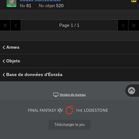
Nv
81
Nv objet
520
Page 1 / 1
Armes
Objets
Base de données d'Éorzéa
Version de bureau
Télécharger le jeu