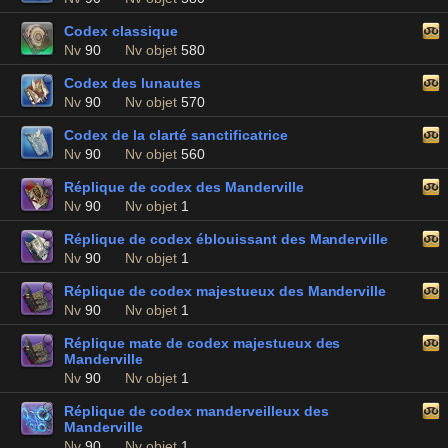
Codex classique
Nv
90
Nv objet
580
Codex des lunautes
Nv
90
Nv objet
570
Codex de la clarté sanctificatrice
Nv
90
Nv objet
560
Réplique de codex des Manderville
Nv
90
Nv objet
1
Réplique de codex éblouissant des Manderville
Nv
90
Nv objet
1
Réplique de codex majestueux des Manderville
Nv
90
Nv objet
1
Réplique mate de codex majestueux des
Manderville
Nv
90
Nv objet
1
Réplique de codex manderveilleux des
Manderville
Nv
90
Nv objet
1