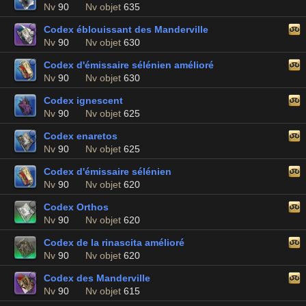
Nv
90
Nv objet
635
Codex éblouissant des Manderville
Nv
90
Nv objet
630
Codex d'émissaire sélénien amélioré
Nv
90
Nv objet
630
Codex ignescent
Nv
90
Nv objet
625
Codex enaretos
Nv
90
Nv objet
625
Codex d'émissaire sélénien
Nv
90
Nv objet
620
Codex Orthos
Nv
90
Nv objet
620
Codex de la rinascita amélioré
Nv
90
Nv objet
620
Codex des Manderville
Nv
90
Nv objet
615