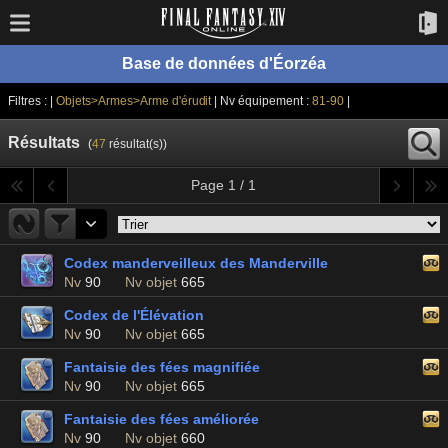
Base de données d'Éorzéa
Filtres : |
Objets>Armes>Arme d'érudit
| Nv équipement :
81-90
|
Résultats
(
47
résultat(s))
Page 1 / 1
Codex manderveilleux des Manderville
Nv
90
Nv objet
665
Codex de l'Élévation
Nv
90
Nv objet
665
Fantaisie des fées magnifiée
Nv
90
Nv objet
665
Fantaisie des fées améliorée
Nv
90
Nv objet
660