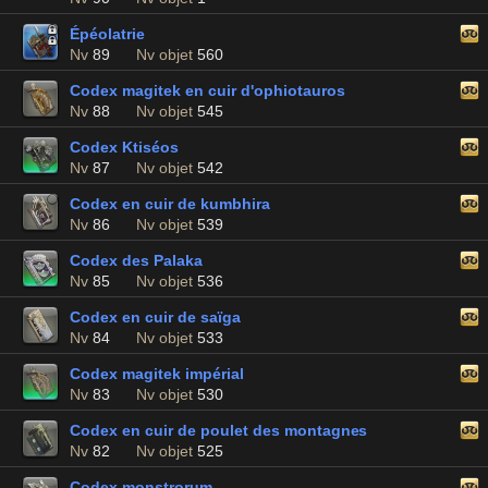
Épéolatrie
Nv
89
Nv objet
560
Codex magitek en cuir d'ophiotauros
Nv
88
Nv objet
545
Codex Ktiséos
Nv
87
Nv objet
542
Codex en cuir de kumbhira
Nv
86
Nv objet
539
Codex des Palaka
Nv
85
Nv objet
536
Codex en cuir de saïga
Nv
84
Nv objet
533
Codex magitek impérial
Nv
83
Nv objet
530
Codex en cuir de poulet des montagnes
Nv
82
Nv objet
525
Codex monstrorum