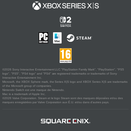
©2026 Sony Interactive Entertainment LLC."PlayStation Family Mark", "PlayStation", "PS5
logo", "PS5", "PS4 logo" and "PS4" are registered trademarks or trademarks of Sony
Interactive Entertainment Inc.
Microsoft, the XBOX Sphere mark, the Series X|S logo and XBOX Series X|S are trademarks
of the Microsoft group of companies.
Nintendo Switch est une marque de Nintendo.
Mac is a trademark of Apple Inc.
©2026 Valve Corporation. Steam et le logo Steam sont des marques déposées et/ou des
marques enregistrées par Valve Corporation aux É.U. et/ou dans d'autres pays.