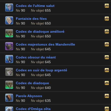
Codex de l'ultime salut
Nv
90
Nv objet
655
Fantaisie des fées
Nv
90
Nv objet
650
Codex de diadoque amélioré
Nv
90
Nv objet
650
Codex majestueux des Manderville
Nv
90
Nv objet
645
Codex obscur du néant
Nv
90
Nv objet
645
Codex en cuir de loup argenté
Nv
90
Nv objet
645
Codex de diadoque
Nv
90
Nv objet
640
Parole Abyssos
Nv
90
Nv objet
635
Codex d'Oméga zêta