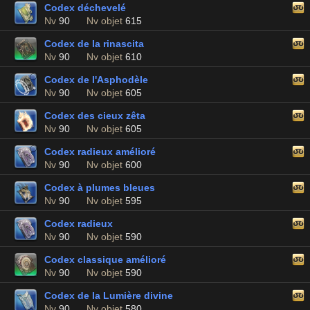
Codex déchevelé
Nv
90
Nv objet
615
Codex de la rinascita
Nv
90
Nv objet
610
Codex de l'Asphodèle
Nv
90
Nv objet
605
Codex des cieux zêta
Nv
90
Nv objet
605
Codex radieux amélioré
Nv
90
Nv objet
600
Codex à plumes bleues
Nv
90
Nv objet
595
Codex radieux
Nv
90
Nv objet
590
Codex classique amélioré
Nv
90
Nv objet
590
Codex de la Lumière divine
Nv
90
Nv objet
580